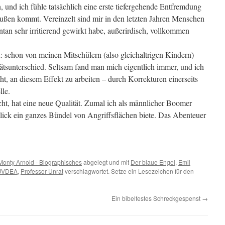
 und ich fühle tatsächlich eine erste tiefergehende Entfremdung
außen kommt. Vereinzelt sind mir in den letzten Jahren Menschen
ntan sehr irritierend gewirkt habe, außerirdisch, vollkommen
 schon von meinen Mitschülern (also gleichaltrigen Kindern)
tätsunterschied. Seltsam fand man mich eigentlich immer, und ich
ht, an diesem Effekt zu arbeiten – durch Korrekturen einerseits
lle.
ht, hat eine neue Qualität. Zumal ich als männlicher Boomer
ick ein ganzes Bündel von Angriffsflächen biete. Das Abenteuer
Monty Arnold - Biographisches
abgelegt und mit
Der blaue Engel
,
Emil
JVDEA
,
Professor Unrat
verschlagwortet. Setze ein Lesezeichen für den
Ein bibelfestes Schreckgespenst
→