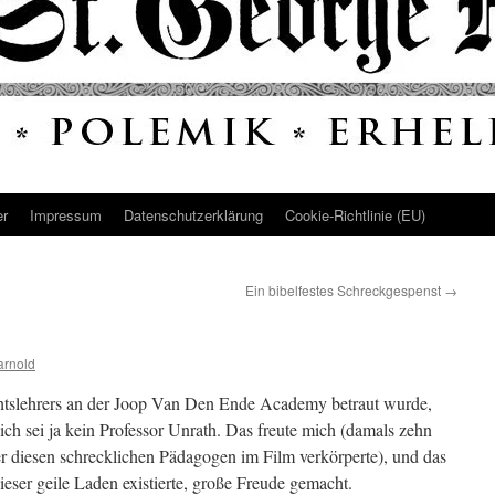
er
Impressum
Datenschutz­erklärung
Cookie-Richtlinie (EU)
Ein bibelfestes Schreckgespenst
→
arnold
htslehrers an der Joop Van Den Ende Academy betraut wurde,
ch sei ja kein Professor Unrath. Das freute mich (damals zehn
 er diesen schrecklichen Pädagogen im Film verkörperte), und das
dieser geile Laden existierte, große Freude gemacht.