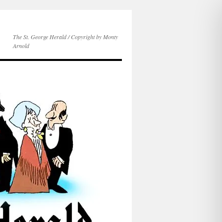
The St. George Herald / Copyright by Monty
Arnold