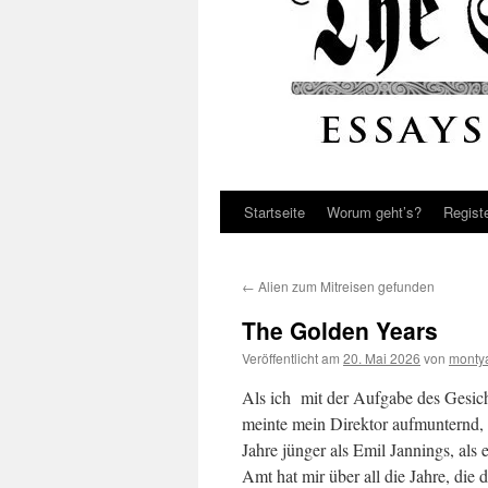
Startseite
Worum geht’s?
Regist
←
Alien zum Mitreisen gefunden
The Golden Years
Veröffentlicht am
20. Mai 2026
von
monty
Als ich mit der Aufgabe des Gesic
meinte mein Direktor aufmunternd, i
Jahre jünger als Emil Jannings, als
Amt hat mir über all die Jahre, die 