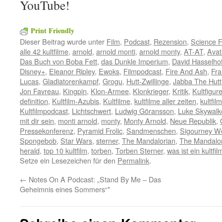
YouTube!
Print Friendly
Dieser Beitrag wurde unter
Film
,
Podcast
,
Rezension
,
Science F
alle 42 kultfilme
,
arnold
,
arnold monti
,
arnold monty
,
AT-AT
,
Avat
Das Buch von Boba Fett
,
das Dunkle Imperium
,
David Hasselhof
Disney+
,
Eleanor Ripley
,
Ewoks
,
Filmpodcast
,
Fire And Ash
,
Fra
Lucas
,
Gladiatorenkampf
,
Grogu
,
Hutt-Zwillinge
,
Jabba The Hutt
Jon Favreau
,
Kingpin
,
Klon-Armee
,
Klonkrieger
,
Kritik
,
Kultfigur
definition
,
Kultfilm-Azubis
,
Kultfilme
,
kultfilme aller zeiten
,
kultfi
Kultfilmpodcast
,
Lichtschwert
,
Ludwig Göransson
,
Luke Skywalk
mit dir sein
,
monti arnold
,
monty
,
Monty Arnold
,
Neue Republik
,
Pressekonferenz
,
Pyramid Frolic
,
Sandmenschen
,
Sigourney W
Spongebob
,
Star Wars
,
sterner
,
The Mandalorian
,
The Mandalo
herald
,
top 10 kultfilm
,
torben
,
Torben Sterner
,
was ist ein kultfil
Setze ein Lesezeichen für den
Permalink
.
←
Notes On A Podcast: „Stand By Me – Das
Geheimnis eines Sommers“*