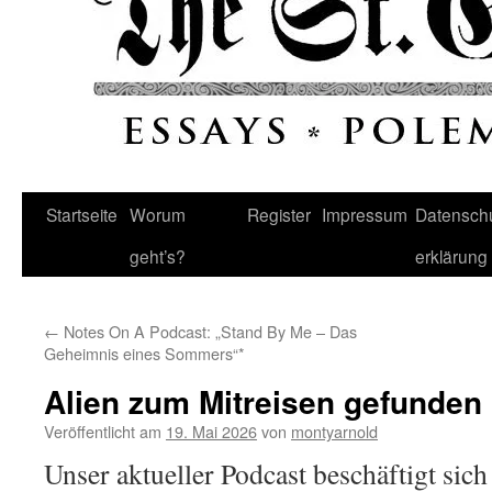
Startseite
Worum
Register
Impressum
Datenschu
geht’s?
erklärung
←
Notes On A Podcast: „Stand By Me – Das
Geheimnis eines Sommers“*
Alien zum Mitreisen gefunden
Veröffentlicht am
19. Mai 2026
von
montyarnold
Unser aktueller Podcast beschäftigt sich