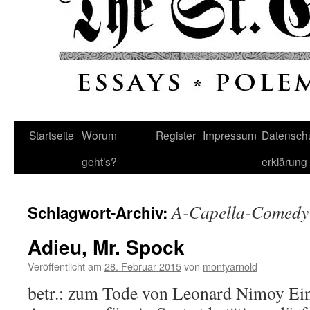
Startseite
Worum
Register
Impressum
Datenschu
geht’s?
erklärung
A-Capella-Comedy
Schlagwort-Archiv:
Adieu, Mr. Spock
Veröffentlicht am
28. Februar 2015
von
montyarnold
betr.: zum Tode von Leonard Nimoy Ein