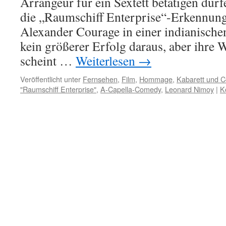
Arrangeur für ein Sextett betätigen dür
die „Raumschiff Enterprise“-Erkennun
Alexander Courage in einer indianische
kein größerer Erfolg daraus, aber ihre
scheint …
Weiterlesen
→
Veröffentlicht unter
Fernsehen
,
Film
,
Hommage
,
Kabarett und 
"Raumschiff Enterprise"
,
A-Capella-Comedy
,
Leonard Nimoy
|
K