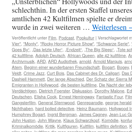
„Unsterblichen“ Hollywoods und der Inb
schlechthin. In der ersten Staffel unsere
amtlichen 42 Kultfilmen spielte er drei
wurde in zwei weiteren …
Weiterlesen
Veröffentlicht unter
Film
,
Podcast
,
Popkultur
|
Verschlagwortet m
Vier"
,
"Monty"
,
"Rocky Horror Picture Show"
,
"Schwarze Serie"
,
Goes By“
,
„Das letzte Ufer“
,
„Endzeit“
,
„The Big Sleep“
,
„Tote sc
42 kultfilme
,
Adolph Deutsch
,
African Queen
,
alle 42 kultfilme
,
An
Archivmusik
,
ARD
,
ARD Audiothek
,
arnold
,
Arnold Marquis
,
arn
Atem
,
Beginn einer wunderbaren Freundschaft
,
Bogart
,
Bogey
,
Veidt
,
Crime Jazz
,
Curt Bois
,
Das Cabinet des Dr. Caligari
,
Das D
Dashiell Hammett
,
Der lange Abschied
,
Der Schatz der Sierra 
Emigranten in Hollywood
,
die besten kultfilme
,
Die Nacht der le
Verdächtigen
,
Dietrich Foerster
,
Diskussion
,
Dorothy Malone
,
Ed
Deutschen
,
Elisha Cook
,
Ernest Hemingway
,
Fantastic Four
,
Fil
Gangsterfilm
,
General Sternwood
,
Genreparodie
,
george herald
Nichthaben
,
hard boiled detective
,
Heinz Baumann
,
Hollywood I
Humphrey Bogart
,
Ingrid Bergman
,
James Cagney
,
Jean-Luc G
John Huston
,
John Wayne
,
Klaus Schwarzkopf
,
Komödie
,
konfu
Kriminalkomödie
,
Kritik
,
Kultfiguren
,
Kultfilm
,
kultfilm definition
,
K
aller zeiten
,
kultfilme die man gesehen haben muss
,
Kultfilmpod