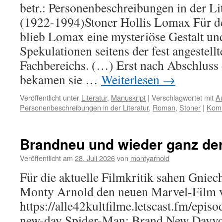
betr.: Personenbeschreibungen in der Li
(1922-1994)Stoner Hollis Lomax Für d
blieb Lomax eine mysteriöse Gestalt u
Spekulationen seitens der fest angestell
Fachbereichs. (…) Erst nach Abschluss
bekamen sie …
Weiterlesen
→
Veröffentlicht unter
Literatur
,
Manuskript
|
Verschlagwortet mit
A
Personenbeschreibungen in der Literatur
,
Roman
,
Stoner
|
Komm
Brandneu und wieder ganz der
Veröffentlicht am
28. Juli 2026
von
montyarnold
Für die aktuelle Filmkritik sahen Gniec
Monty Arnold den neuen Marvel-Film 
https://alle42kultfilme.letscast.fm/epi
new-day Spider-Man: Brand New Dayvo