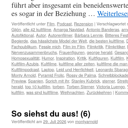
führt aber insgesamt ein beneidenswer
es sogar in der Beziehung …
Weiterles
Veröffentlicht unter
Film
,
Podcast
,
Rezension
|
Verschlagwortet 
Gijón
,
alle 42 kultfilme
,
Amarga Navidad
,
Antonio Banderas
,
arn
Autofiktional
,
Autor
,
Autorenfilmer
,
Bárbara Lennie
,
Bitteres Fes
Begierde
,
das hässlichste Model der Welt
,
die besten kultfilme
,
Fachpublikum
,
Fessle mich
,
Film im Film
,
Filmkritik
,
Filmkritiker
,
Nervenzusammenbruchs
,
Frauenfiguren
,
george herald
,
Gesan
Homosexualität
,
Humor
,
Inspiration
,
Kritik
,
Kultfiguren
,
Kultfilm
,
Kultfilm-Azubis
,
Kultfilme
,
kultfilme aller zeiten
,
kultfilme die m
Kultfilmpodcast
,
Laptop
,
Leid und Herrlichkeit
,
Leonardo Sbaragl
Monty Arnold
,
Pyramid Frolic
,
Rossy de Palma
,
Schreibblockad
Preview
,
Spanien
,
Sprich mit ihr
,
Stanley Kubrick
,
sterner
,
Strei
herald
,
top 10 kultfilm
,
torben
,
Torben Sterner
,
Victoria Luengo
,
kultfilm
,
was sind kultfilme
,
Weihnachten
,
Zurückkehren
|
Kommen
So siehst du aus! (6)
Veröffentlicht am
29. Juli 2026
von
montyarnold