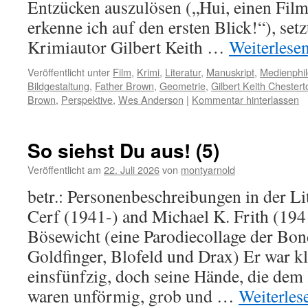
Entzücken auszulösen („Hui, einen Film
erkenne ich auf den ersten Blick!“), set
Krimiautor Gilbert Keith …
Weiterlese
Veröffentlicht unter
Film
,
Krimi
,
Literatur
,
Manuskript
,
Medienphil
Bildgestaltung
,
Father Brown
,
Geometrie
,
Gilbert Keith Chestert
Brown
,
Perspektive
,
Wes Anderson
|
Kommentar hinterlassen
So siehst Du aus! (5)
Veröffentlicht am
22. Juli 2026
von
montyarnold
betr.: Personenbeschreibungen in der Li
Cerf (1941-) and Michael K. Frith (194
Bösewicht (eine Parodiecollage der Bo
Goldfinger, Blofeld und Drax) Er war k
einsfünfzig, doch seine Hände, die dem
waren unförmig, grob und …
Weiterle