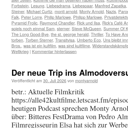
Forbstein
,
Lesung
,
Liebesdrama
,
Liebespaar
,
Manfred Zapatka
Steiner
,
Michael Curtiz
,
monti arnold
,
Monty Arnold
,
Nazis
,
Paro
Falk
,
Peter Lorre
,
Philip Marlowe
,
Philipp Marlowe
,
Privatdetekti
Pyramid Frolic
,
Raymond Chandler
,
Rick und Ilsa
,
Rick's Café A
spiels noch einmal Sam
,
sterner
,
Steve McQueen
,
Summer Of K
The Long Good-Bye
,
the st. george herald
,
Thriller
,
To Have An
torben
,
Torben Sterner
,
Transitvisa
,
Umberto Eco
,
Uns bleibt im
Bros.
,
was ist ein kultfilm
,
was sind kultfilme
,
Widerstandskämpfe
Weltkrieg
|
Kommentar hinterlassen
Der neue Trip ins Almodover
Veröffentlicht am
30. Juli 2026
von
montyarnold
betr.: Aktuelle Filmkritik
https://alle42kultfilme.letscast.fm/episo
heutigen Podcast sprechen Monty Arno
über: Bitteres FestDrama von Pedro Al
Filmregisseurin Elsa hat sich zur Werbef