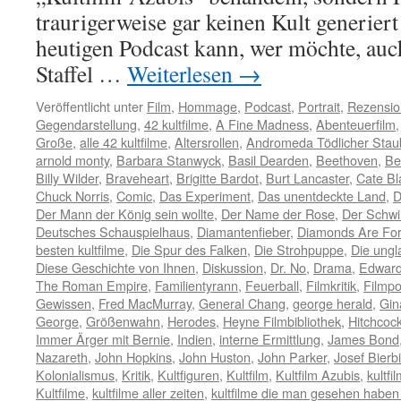
traurigerweise gar keinen Kult generier
heutigen Podcast kann, wer möchte, auch
Staffel …
Weiterlesen
→
Veröffentlicht unter
Film
,
Hommage
,
Podcast
,
Portrait
,
Rezensio
Gegendarstellung
,
42 kultfilme
,
A Fine Madness
,
Abenteuerfilm
Große
,
alle 42 kultfilme
,
Altersrollen
,
Andromeda Tödlicher Stau
arnold monty
,
Barbara Stanwyck
,
Basil Dearden
,
Beethoven
,
Be
Billy Wilder
,
Braveheart
,
Brigitte Bardot
,
Burt Lancaster
,
Cate Bl
Chuck Norris
,
Comic
,
Das Experiment
,
Das unentdeckte Land
,
D
Der Mann der König sein wollte
,
Der Name der Rose
,
Der Schw
Deutsches Schauspielhaus
,
Diamantenfieber
,
Diamonds Are For
besten kultfilme
,
Die Spur des Falken
,
Die Strohpuppe
,
Die ungl
Diese Geschichte von Ihnen
,
Diskussion
,
Dr. No
,
Drama
,
Edward
The Roman Empire
,
Familientyrann
,
Feuerball
,
Filmkritik
,
Filmpo
Gewissen
,
Fred MacMurray
,
General Chang
,
george herald
,
Gin
George
,
Größenwahn
,
Herodes
,
Heyne Filmbibliothek
,
Hitchcoc
Immer Ärger mit Bernie
,
Indien
,
interne Ermittlung
,
James Bond
Nazareth
,
John Hopkins
,
John Huston
,
John Parker
,
Josef Bierbi
Kolonialismus
,
Kritik
,
Kultfiguren
,
Kultfilm
,
Kultfilm Azubis
,
kultfi
Kultfilme
,
kultfilme aller zeiten
,
kultfilme die man gesehen habe