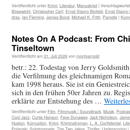
Veröffentlicht unter
Krimi
,
Literatur
,
Manuskript
|
Verschlagwortet
Bösewicht
,
Christopher Cerf
,
Ernst Stavro Blofeld
,
Ernst Stavro 
drax
,
Ian Fleming
,
James Bond
,
Michael K. Frith
,
Parodie
|
Komm
Notes On A Podcast: From Ch
Tinseltown
Veröffentlicht am
21. Juli 2026
von
montyarnold
betr.: 22. Todestag von Jerry Goldsmith
die Verfilmung des gleichnamigen Roma
kam 1998 heraus. Sie ist ein Geniestrei
sich in den frühen 50er Jahren zu. Regi
erklärte zur Entstehung des …
Weiterl
Veröffentlicht unter
Film
,
Filmmusik / Soundtrack
,
Musik
,
Podcas
Cool Jazz
,
Curtis Hanson
,
Faye Dunaway
,
Jack Nicholson
,
James
Huston
,
Korruption
,
Krimi
,
Kriminalroman
,
L. A. Confidental
,
Lit
Polanski
,
Solotrompete
,
The Two Jakes
,
Thriller
,
Underscoring
|