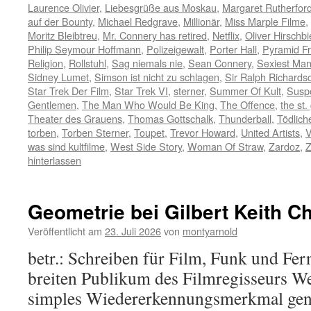
Laurence Olivier
,
Liebesgrüße aus Moskau
,
Margaret Rutherfor
auf der Bounty
,
Michael Redgrave
,
Millionär
,
Miss Marple Filme
,
Moritz Bleibtreu
,
Mr. Connery has retired
,
Netflix
,
Oliver Hirschbi
Philip Seymour Hoffmann
,
Polizeigewalt
,
Porter Hall
,
Pyramid Fr
Religion
,
Rollstuhl
,
Sag niemals nie
,
Sean Connery
,
Sexiest Man
Sidney Lumet
,
Simson ist nicht zu schlagen
,
Sir Ralph Richards
Star Trek Der Film
,
Star Trek VI
,
sterner
,
Summer Of Kult
,
Susp
Gentlemen
,
The Man Who Would Be King
,
The Offence
,
the st.
Theater des Grauens
,
Thomas Gottschalk
,
Thunderball
,
Tödlich
torben
,
Torben Sterner
,
Toupet
,
Trevor Howard
,
United Artists
,
V
was sind kultfilme
,
West Side Story
,
Woman Of Straw
,
Zardoz
,
Z
hinterlassen
Geometrie bei Gilbert Keith C
Veröffentlicht am
23. Juli 2026
von
montyarnold
betr.: Schreiben für Film, Funk und F
breiten Publikum des Filmregisseurs W
simples Wiedererkennungsmerkmal gen