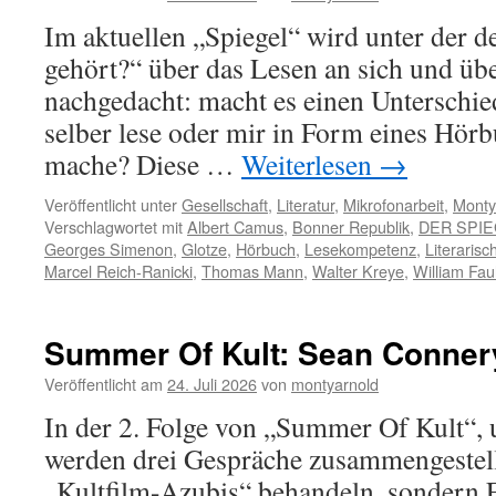
Im aktuellen „Spiegel“ wird unter der 
gehört?“ über das Lesen an sich und üb
nachgedacht: macht es einen Unterschied
selber lese oder mir in Form eines Hör
mache? Diese …
Weiterlesen
→
Veröffentlicht unter
Gesellschaft
,
Literatur
,
Mikrofonarbeit
,
Monty
Verschlagwortet mit
Albert Camus
,
Bonner Republik
,
DER SPI
Georges Simenon
,
Glotze
,
Hörbuch
,
Lesekompetenz
,
Literaris
Marcel Reich-Ranicki
,
Thomas Mann
,
Walter Kreye
,
William Fau
Summer Of Kult: Sean Conner
Veröffentlicht am
24. Juli 2026
von
montyarnold
In der 2. Folge von „Summer Of Kult“,
werden drei Gespräche zusammengestellt
„Kultfilm-Azubis“ behandeln, sondern F