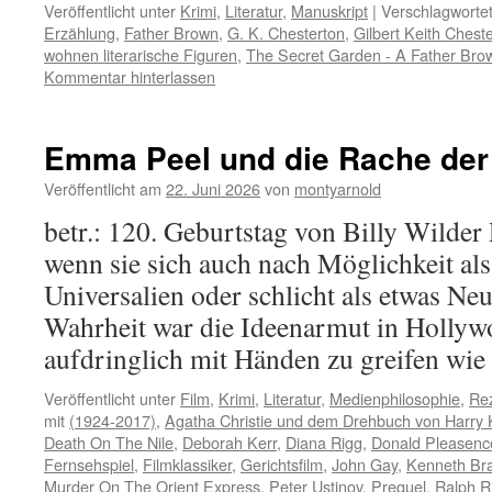
Veröffentlicht unter
Krimi
,
Literatur
,
Manuskript
|
Verschlagwortet
Erzählung
,
Father Brown
,
G. K. Chesterton
,
Gilbert Keith Chest
wohnen literarische Figuren
,
The Secret Garden - A Father Bro
Kommentar hinterlassen
Emma Peel und die Rache der
Veröffentlicht am
22. Juni 2026
von
montyarnold
betr.: 120. Geburtstag von Billy Wilder
wenn sie sich auch nach Möglichkeit als
Universalien oder schlicht als etwas Neu
Wahrheit war die Ideenarmut in Hollyw
aufdringlich mit Händen zu greifen wi
Veröffentlicht unter
Film
,
Krimi
,
Literatur
,
Medienphilosophie
,
Re
mit
(1924-2017)
,
Agatha Christie und dem Drehbuch von Harry 
Death On The Nile
,
Deborah Kerr
,
Diana Rigg
,
Donald Pleasenc
Fernsehspiel
,
Filmklassiker
,
Gerichtsfilm
,
John Gay
,
Kenneth Br
Murder On The Orient Express
,
Peter Ustinov
,
Prequel
,
Ralph R