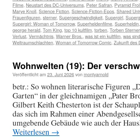
Filme
,
Neustart des DC-Universums
,
Peter Safran
,
Pyramid Frol
Marye Knoll
,
Science Fiction
,
Science-Fiction-Epos
,
Shared Uni
Frauenfiguren
,
sterner
,
Supergeschwindigkeit
,
Supergirl
,
Superg
Supergirl: Woman of Tomorrow
,
Superheldenfilme
,
Superheldin
george herald
,
Tom King
,
top 10 kultfilm
,
torben
,
Torben Sterner
Verlust
,
Vermächtnis
,
Warner Bros.
,
was ist ein kultfilm
,
was sind
Weltraumschlachten
,
Woman of Tomorrow Comic
,
Zukunft des
Wohnwelten (19): Der versch
Veröffentlicht am
23. Juni 2026
von
montyarnold
betr.: So wohnen literarische Figuren 
Garten“ in der gleichnamigen „Pater B
Gilbert Keith Chesterton ist der Schaup
das sich im Rahmen einer Abendgesellsc
umgebende Gebäude wie auch der Haush
Weiterlesen
→