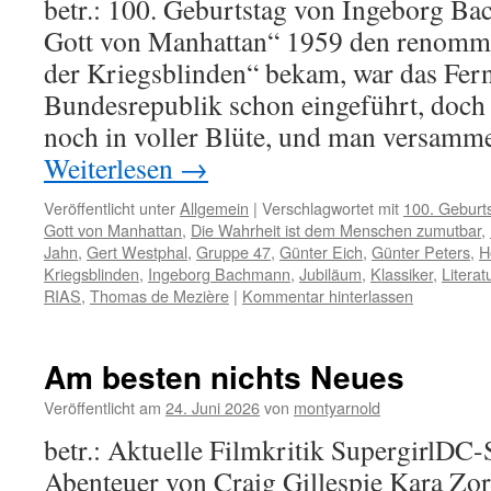
betr.: 100. Geburtstag von Ingeborg B
Gott von Manhattan“ 1959 den renommi
der Kriegsblinden“ bekam, war das Fern
Bundesrepublik schon eingeführt, doch 
noch in voller Blüte, und man versamm
Weiterlesen
→
Veröffentlicht unter
Allgemein
|
Verschlagwortet mit
100. Geburt
Gott von Manhattan
,
Die Wahrheit ist dem Menschen zumutbar
,
Jahn
,
Gert Westphal
,
Gruppe 47
,
Günter Eich
,
Günter Peters
,
H
Kriegsblinden
,
Ingeborg Bachmann
,
Jubiläum
,
Klassiker
,
Literat
RIAS
,
Thomas de Mezière
|
Kommentar hinterlassen
Am besten nichts Neues
Veröffentlicht am
24. Juni 2026
von
montyarnold
betr.: Aktuelle Filmkritik SupergirlDC
Abenteuer von Craig Gillespie Kara Zor-