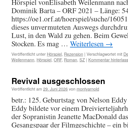
Hörspiel vonElisabeth Weilenmann na
Dominik Barta – ORF 2021 – Länge: 54
https://oe1.orf.at/hoerspiel/suche/1605
dieses unvermuteten Auswegs durchdr
Lust, in den Wald zu gehen. Beim Geweh
Stocken. Es mag …
Weiterlesen
→
Veröffentlicht unter
Hörspiel
,
Rezension
|
Verschlagwortet mit
De
Weilenmann
,
Hörspiel
,
ORF
,
Roman
,
SZ
|
Kommentar hinterlas
Revival ausgeschlossen
Veröffentlicht am
29. Juni 2026
von
montyarnold
betr.: 125. Geburtstag von Nelson Eddy
Eddy bildete vor einem Dreivierteljah
der Sopranistin Jeanette MacDonald da
Gesangspaar der Filmgeschichte – ein bi