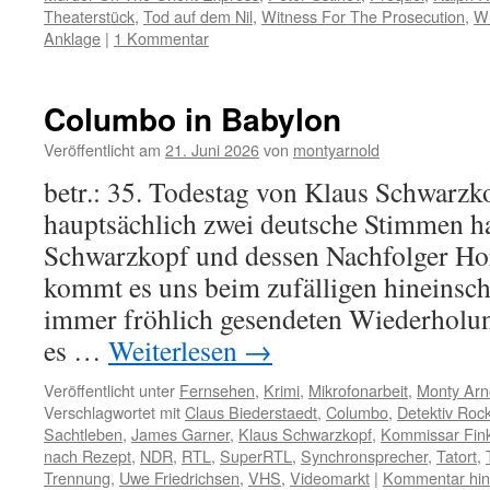
Theaterstück
,
Tod auf dem Nil
,
Witness For The Prosecution
,
Wu
Anklage
|
1 Kommentar
Columbo in Babylon
Veröffentlicht am
21. Juni 2026
von
montyarnold
betr.: 35. Todestag von Klaus Schwar
hauptsächlich zwei deutsche Stimmen h
Schwarzkopf und dessen Nachfolger Hor
kommt es uns beim zufälligen hineinsch
immer fröhlich gesendeten Wiederholun
es …
Weiterlesen
→
Veröffentlicht unter
Fernsehen
,
Krimi
,
Mikrofonarbeit
,
Monty Arn
Verschlagwortet mit
Claus Biederstaedt
,
Columbo
,
Detektiv Roc
Sachtleben
,
James Garner
,
Klaus Schwarzkopf
,
Kommissar Fin
nach Rezept
,
NDR
,
RTL
,
SuperRTL
,
Synchronsprecher
,
Tatort
,
Trennung
,
Uwe Friedrichsen
,
VHS
,
Videomarkt
|
Kommentar hin