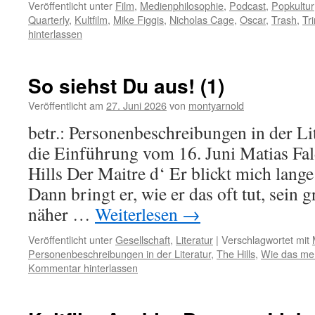
Veröffentlicht unter
Film
,
Medienphilosophie
,
Podcast
,
Popkultur
Quarterly
,
Kultfilm
,
Mike Figgis
,
Nicholas Cage
,
Oscar
,
Trash
,
Tr
hinterlassen
So siehst Du aus! (1)
Veröffentlicht am
27. Juni 2026
von
montyarnold
betr.: Personenbeschreibungen in der Li
die Einführung vom 16. Juni Matias F
Hills Der Maitre d‘ Er blickt mich lang
Dann bringt er, wie er das oft tut, sein
näher …
Weiterlesen
→
Veröffentlicht unter
Gesellschaft
,
Literatur
|
Verschlagwortet mit
Personenbeschreibungen in der Literatur
,
The Hills
,
Wie das men
Kommentar hinterlassen