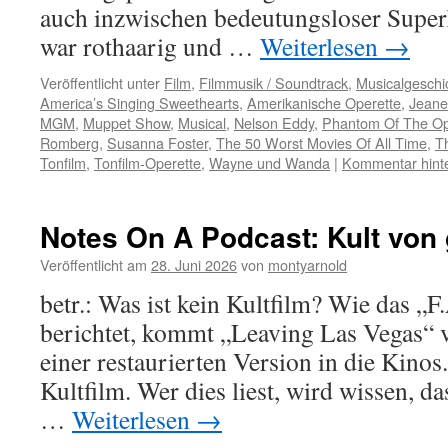
auch inzwischen bedeutungsloser Superl
war rothaarig und …
Weiterlesen
→
Veröffentlicht unter
Film
,
Filmmusik / Soundtrack
,
Musicalgeschi
America’s Singing Sweethearts
,
Amerikanische Operette
,
Jeane
MGM
,
Muppet Show
,
Musical
,
Nelson Eddy
,
Phantom Of The O
Romberg
,
Susanna Foster
,
The 50 Worst Movies Of All Time
,
T
Tonfilm
,
Tonfilm-Operette
,
Wayne und Wanda
|
Kommentar hint
Notes On A Podcast: Kult von
Veröffentlicht am
28. Juni 2026
von
montyarnold
betr.: Was ist kein Kultfilm? Wie das „F
berichtet, kommt „Leaving Las Vegas“ 
einer restaurierten Version in die Kinos
Kultfilm. Wer dies liest, wird wissen, d
…
Weiterlesen
→