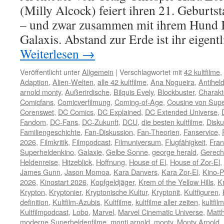
(Milly Alcock) feiert ihren 21. Geburts
– und zwar zusammen mit ihrem Hund K
Galaxis. Abstand zur Erde ist ihr eigent
Weiterlesen
→
Veröffentlicht unter
Allgemein
|
Verschlagwortet mit
42 kultfilme
,
Adaption
,
Alien-Welten
,
alle 42 kultfilme
,
Ana Nogueira
,
Antihel
arnold monty
,
Außerirdische
,
Bilquis Evely
,
Blockbuster
,
Charakt
Comicfans
,
Comicverfilmung
,
Coming-of-Age
,
Cousine von Sup
Corenswet
,
DC Comics
,
DC Explained
,
DC Extended Universe
,
Fandom
,
DC-Fans
,
DC-Zukunft
,
DCU
,
die besten kultfilme
,
Disku
Familiengeschichte
,
Fan-Diskussion
,
Fan-Theorien
,
Fanservice
,
2026
,
Filmkritik
,
Filmpodcast
,
Filmuniversum
,
Flugfähigkeit
,
Fran
Superheldenkino
,
Galaxie
,
Gelbe Sonne
,
george herald
,
Gerecht
Heldenreise
,
Hitzeblick
,
Hoffnung
,
House of El
,
House of Zor-El
,
James Gunn
,
Jason Momoa
,
Kara Danvers
,
Kara Zor-El
,
Kino-P
2026
,
Kinostart 2026
,
Kopfgeldjäger
,
Krem of the Yellow Hills
,
Kr
Krypton
,
Kryptonier
,
Kryptonische Kultur
,
Kryptonit
,
Kultfiguren
,
definition
,
Kultfilm-Azubis
,
Kultfilme
,
kultfilme aller zeiten
,
kultfi
Kultfilmpodcast
,
Lobo
,
Marvel
,
Marvel Cinematic Universe
,
Matt
moderne Superheldenfilme
,
monti arnold
,
monty
,
Monty Arnold
,