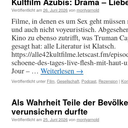
Kultfilm Azubis: Drama – Lie
Veröffentlicht am
26. Juni 2026
von
montyarnold
Filme, in denen es um Sex geht müssen 
und auch nicht voyeuristisch. Abgesehen
Kino zu ebenso zutrifft, was Truman Cap
gesagt hat: alle Literatur ist Klatsch.
https://alle42kultfilme.letscast.fm/episo
schoene-des-tages-live-flesh-mit-haut-
Jour – …
Weiterlesen
→
Veröffentlicht unter
Film
,
Gesellschaft
,
Podcast
,
Rezension
|
Kom
Als Wahrheit Teile der Bevölk
verunsichern durfte
Veröffentlicht am
25. Juni 2026
von
montyarnold