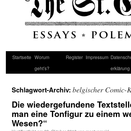
Startseite
Worum
Register
Impressum
Datenschu
geht’s?
erklärung
belgischer Comic-K
Schlagwort-Archiv:
Die wiedergefundene Textstel
man eine Tonfigur zu einem w
Wesen?“