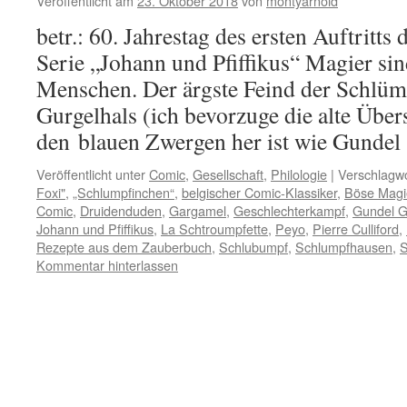
Veröffentlicht am
23. Oktober 2018
von
montyarnold
betr.: 60. Jahrestag des ersten Auftritts
Serie „Johann und Pfiffikus“ Magier si
Menschen. Der ärgste Feind der Schlümp
Gurgelhals (ich bevorzuge die alte Übers
den blauen Zwergen her ist wie Gunde
Veröffentlicht unter
Comic
,
Gesellschaft
,
Philologie
|
Verschlagwo
Foxi"
,
„Schlumpfinchen“
,
belgischer Comic-Klassiker
,
Böse Magie
Comic
,
Druidenduden
,
Gargamel
,
Geschlechterkampf
,
Gundel G
Johann und Pfiffikus
,
La Schtroumpfette
,
Peyo
,
Pierre Culliford
,
Rezepte aus dem Zauberbuch
,
Schlubumpf
,
Schlumpfhausen
,
S
Kommentar hinterlassen