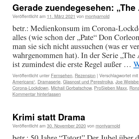
Gerade zuendegesehen: „The
Veröffentlicht am
11. März 2021
von
montyarnold
betr.: Medienkonsum im Corona-Lockdo
alles (wie schon der „Pate“ Don Corleo
man sie sich nicht aussuchen (was er ve
wahrgenommen hat). In der Serie „The
ist zumindest die erste Regel außer …
W
Veröffentlicht unter
Fernsehen
,
Rezension
|
Verschlagwortet mit
Americans“
,
Dramaserie
,
Glasnost und Perestroika
,
Joe Weisbe
Corona-Lockdown
,
Michail Gorbatschow
,
ProSieben Maxx
,
Rona
Kommentar hinterlassen
Krimi statt Drama
Veröffentlicht am
30. November 2020
von
montyarnold
betr.: 50 Jahre “Tatort” Der Jubel über 