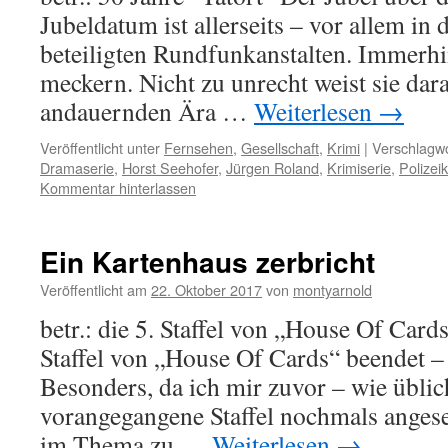
Jubeldatum ist allerseits – vor allem in
beteiligten Rundfunkanstalten. Immerhin
meckern. Nicht zu unrecht weist sie dara
andauernden Ära …
Weiterlesen
→
Veröffentlicht unter
Fernsehen
,
Gesellschaft
,
Krimi
|
Verschlagwo
Dramaserie
,
Horst Seehofer
,
Jürgen Roland
,
Krimiserie
,
Polizei
Kommentar hinterlassen
Ein Kartenhaus zerbricht
Veröffentlicht am
22. Oktober 2017
von
montyarnold
betr.: die 5. Staffel von „House Of Car
Staffel von „House Of Cards“ beendet 
Besonders, da ich mir zuvor – wie üblic
vorangegangene Staffel nochmals anges
im Thema zu …
Weiterlesen
→