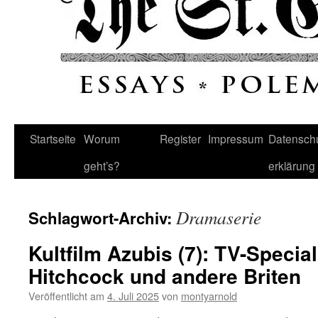
Startseite
Worum
Register
Impressum
Datenschu
geht’s?
erklärung
Dramaserie
Schlagwort-Archiv:
Kultfilm Azubis (7): TV-Special
Hitchcock und andere Briten
Veröffentlicht am
4. Juli 2025
von
montyarnold