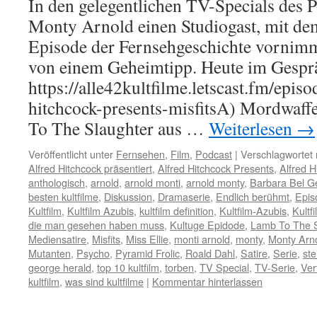
In den gelegentlichen TV-Specials des 
Monty Arnold einen Studiogast, mit dem
Episode der Fernsehgeschichte vornimmt
von einem Geheimtipp. Heute im Gespr
https://alle42kultfilme.letscast.fm/episo
hitchcock-presents-misfitsA) Mordwaf
To The Slaughter aus …
Weiterlesen
→
Veröffentlicht unter
Fernsehen
,
Film
,
Podcast
|
Verschlagwortet 
Alfred Hitchcock präsentiert
,
Alfred Hitchcock Presents
,
Alfred H
anthologisch
,
arnold
,
arnold monti
,
arnold monty
,
Barbara Bel G
besten kultfilme
,
Diskussion
,
Dramaserie
,
Endlich berühmt
,
Epis
Kultfilm
,
Kultfilm Azubis
,
kultfilm definition
,
Kultfilm-Azubis
,
Kultf
die man gesehen haben muss
,
Kultuge Epidode
,
Lamb To The S
Mediensatire
,
Misfits
,
Miss Ellie
,
monti arnold
,
monty
,
Monty Arn
Mutanten
,
Psycho
,
Pyramid Frolic
,
Roald Dahl
,
Satire
,
Serie
,
ste
george herald
,
top 10 kultfilm
,
torben
,
TV Special
,
TV-Serie
,
Ver
kultfilm
,
was sind kultfilme
|
Kommentar hinterlassen