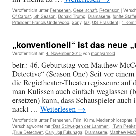
Veröffentlicht unter
Fernsehen
,
Gesellschaft
,
Rezension
|
Versch
Of Cards“
,
5th Season
,
Donald Trump
,
Dramaserie
,
fünfte Staffe
Präsident Francis Underwood
,
Sony
,
taz
,
US-Präsident
|
1 Kom
„konventionell“ ist das neue 
Veröffentlicht am
4. November 2015
von
montyarnold
betr.: 46. Geburtstag von Matthew McC
Detective“ (Season One) Seit vor einem
die Regietheater-Theaterregisseure auf 
man Kulissen auch einfach weglassen (
ersetzen) kann, dass Schauspieler auch 
nackt …
Weiterlesen
→
Veröffentlicht unter
Fernsehen
,
Film
,
Krimi
,
Medienphilosophie
,
Verschlagwortet mit
"Das Schweigen der Lämmer“
,
"Twin Peaks
„True Detective“
,
Cary Joji Fukunaga
,
Dramaserie
,
Matthew McC