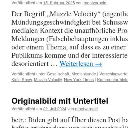
Veröffentlicht am
15. Februar 2025
von
montyarnold
Der Begriff „Muzzle Velocity“ (eigentli
Mündungsgeschwindigkeit bei Schusswa
medialen Kontext die unaufhörliche Pr
Meldungen (Falschbehauptungen inklusi
oder einem Thema, auf dass es zu einer
Publikums komme und der interessierte
desorientiert …
Weiterlesen
→
Veröffentlicht unter
Gesellschaft
,
Medienkunde
|
Verschlagwortet
Klein Show
,
Muzzle Velocity
,
New York Times
|
Kommentar hinte
Originalbild mit Untertitel
Veröffentlicht am
22. Juli 2024
von
montyarnold
betr.: Biden gibt auf Über diesen Post h
heftig erschrocken: wer sich ausschließl