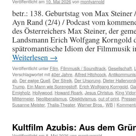
Veröffentlicht am
10. Mai 2026
von
montyarnold
betr.: 138. Geburtstag von Max Steine
Ayn Rand (2/4) / Podcast vom kommen
des Österreichers Max Steiner, der gem
Landsmann Erich Wolfgang Korngold d
spätromantische Idiom der Filmmusik
Weiterlesen
→
Veröffentlicht unter
Film
,
Filmmusik / Soundtrack
,
Gesellschaft
,
L
Verschlagwortet mit
40er Jahre
,
Alfred Hitchcock
,
Antikommuni
ab
,
Der ewige Quell
,
Der Streik
,
Der Ursprung
,
Dieter Hallervor
Trump
,
Ein Mann wie Sprengstoff
,
Erich Wolfgang Korngold
,
Ga
Emigholz
,
Hollywood
,
Howard Roark
,
Jesus Christus
,
King Vidor
Mittermeier
,
Neoliberalismus
,
Objektivismus
,
out of print
,
Presse
Susanne Meister
,
Thalia-Theater
,
Warner Bros.
,
WB
|
Kommentar
Kultfilm Azubis: Aus dem Grü
Veröffentlicht am
8. Mai 2026
von
montyarnold