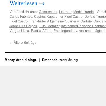
Weiterlesen
→
Veröffentlicht unter
Gesellschaft
,
Literatur
,
Medienkunde
|
Versch
Carlos Fuentes
,
Castros Kuba unter Fidel Castro
,
Donald Trump
Fidel Castro
,
Frankfurter Allgemeine Quarterly
,
Garbriel Garcia
Jorge Luis Borges
,
Julio Cortázar
,
lateinamerikanische Phantast
Vargas Llosa
,
Padilla-Affäre
,
Paul Ingendaay
,
realismo mágico
|
←
Ältere Beiträge
Monty Arnold blogt.
Datenschutz­erklärung