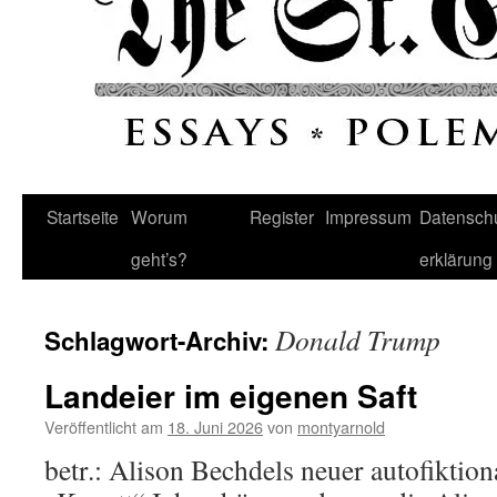
Startseite
Worum
Register
Impressum
Datenschu
geht’s?
erklärung
Donald Trump
Schlagwort-Archiv:
Landeier im eigenen Saft
Veröffentlicht am
18. Juni 2026
von
montyarnold
betr.: Alison Bechdels neuer autofikti