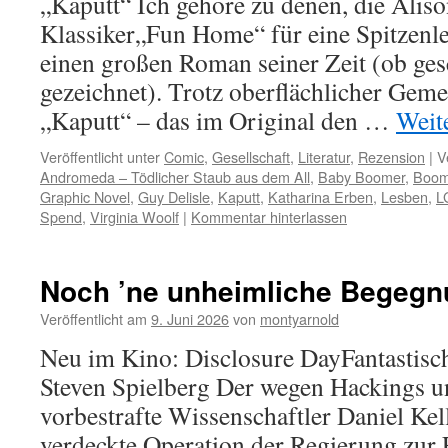
„Kaputt“ Ich gehöre zu denen, die Alis
Klassiker„Fun Home“ für eine Spitzenlei
einen großen Roman seiner Zeit (ob ges
gezeichnet). Trotz oberflächlicher Geme
„Kaputt“ – das im Original den …
Weit
Veröffentlicht unter
Comic
,
Gesellschaft
,
Literatur
,
Rezension
|
V
Andromeda – Tödlicher Staub aus dem All
,
Baby Boomer
,
Boom
Graphic Novel
,
Guy Delisle
,
Kaputt
,
Katharina Erben
,
Lesben
,
L
Spend
,
Virginia Woolf
|
Kommentar hinterlassen
Noch ’ne unheimliche Begeg
Veröffentlicht am
9. Juni 2026
von
montyarnold
Neu im Kino: Disclosure DayFantastisc
Steven Spielberg Der wegen Hackings u
vorbestrafte Wissenschaftler Daniel Kell
verdeckte Operation der Regierung zur 