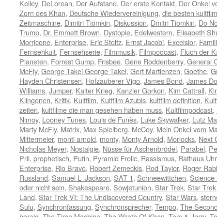
Kelley
,
DeLorean
,
Der Aufstand
,
Der erste Kontakt
,
Der Onkel 
Zorn des Khan
,
Deutsche Wiedervereinigung
,
die besten kultfil
Zeitmaschine
,
Dimitri Tiomkin
,
Diskussion
,
Dmitri Tiomkin
,
Do No
Trump
,
Dr. Emmett Brown
,
Dystopie
,
Edelwestern
,
Elisabeth Sh
Morricone
,
Enterprise
,
Eric Stoltz
,
Ernst Jacobi
,
Excelsior
,
Famil
Fernsehkult
,
Fernsehserie
,
Filmmusik
,
Filmpodcast
,
Fluch der K
Planeten
,
Forrest Gump
,
Frisbee
,
Gene Roddenberry
,
General 
McFly
,
George Takei George Takei
,
Gert Martienzen
,
Goethe
,
G
Hayden Christensen
,
Hofzauberer Vigo
,
James Bond
,
James D
Williams
,
Jumper
,
Kalter Krieg
,
Kanzler Gorkon
,
Kim Cattrall
,
Ki
Klingonen
,
Kritik
,
Kultfilm
,
Kultfilm Azubis
,
kultfilm definition
,
Kult
zeiten
,
kultfilme die man gesehen haben muss
,
Kultfilmpodcast
,
Nimoy
,
Looney Tunes
,
Louis de Funès
,
Luke Skywalker
,
Lutz Ma
Marty McFly
,
Matrix
,
Max Spielberg
,
McCoy
,
Mein Onkel vom Ma
Mittermeier
,
monti arnold
,
monty
,
Monty Arnold
,
Morlocks
,
Next 
Nicholas Meyer
,
Nostalgie
,
Nüsse für Aschenbrödel
,
Parabel
,
Pe
Pril
,
prophetisch
,
Putin
,
Pyramid Frolic
,
Rassismus
,
Rathaus Uhr
Enterprise
,
Rio Bravo
,
Robert Zemeckis
,
Rod Taylor
,
Roger Rabb
Russland
,
Samuel L- Jackson
,
SAT 1
,
Schneewittchen
,
Science 
oder nicht sein
,
Shakespeare
,
Sowjetunion
,
Star Trek
,
Star Trek 
Land
,
Star Trek VI: The Undiscovered Country
,
Star Wars
,
stern
Sulu
,
Synchronfassung
,
Synchronsprecher
,
Tempo
,
The Second
herald
,
The Time Machine
,
The Wrath Of Khan
,
Tom & Jerry
,
To