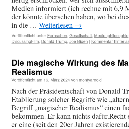
Medien informiert (ich rechne mit 6,9 
der könnte übersehen haben, wo bei die
in die …
Weiterlesen
→
Veröffentlicht unter
Fernsehen
,
Gesellschaft
,
Medienphilosophie
DiscussingFilm
,
Donald Trump
,
Joe Biden
|
Kommentar hinterla
Die magische Wirkung des M
Realismus
Veröffentlicht am
16. März 2024
von
montyarnold
Nach der Präsidentschaft von Donald T
Etablierung solcher Begriffe wie „altern
Begriff „magischer Realismus“ einen f
bekommen. Er kann nichts dafür.Recht e
er eine (seit den 20er Jahren existierend