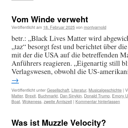
Vom Winde verweht
Veröffentlicht am
18. Februar 2025
von
montyarnold
betr.: „Black Lives Matter wird abgewic
„taz“ besorgt fest und berichtet über d
mit der die USA auf die betreffenden 
Anführers reagieren. „Eigenartig still b
Verlagswesen, obwohl die US-amerika
→
Veröffentlicht unter
Gesellschaft
,
Literatur
,
Musicalgeschichte
|
V
Matter
,
Brexit
,
Buchmarkt
,
Dan Sinykin
,
Donald Trump
,
Emory Un
Boat
,
Wokeness
,
zweite Amtszeit
|
Kommentar hinterlassen
Was ist Muzzle Velocity?