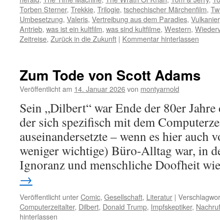
Torben Sterner
,
Trekkie
,
Trilogie
,
tschechischer Märchenfilm
,
Tw
Umbesetzung
,
Valeris
,
Vertreibung aus dem Paradies
,
Vulkanier
Antrieb
,
was ist ein kultfilm
,
was sind kultfilme
,
Western
,
Wiederv
Zeitreise
,
Zurück in die Zukunft
|
Kommentar hinterlassen
Zum Tode von Scott Adams
Veröffentlicht am
14. Januar 2026
von
montyarnold
Sein „Dilbert“ war Ende der 80er Jahre 
der sich spezifisch mit dem Computerzei
auseinandersetzte – wenn es hier auch v
weniger wichtige) Büro-Alltag war, in 
Ignoranz und menschliche Doofheit wi
→
Veröffentlicht unter
Comic
,
Gesellschaft
,
Literatur
|
Verschlagwor
Computerzeitalter
,
Dilbert
,
Donald Trump
,
Impfskeptiker
,
Nachru
hinterlassen