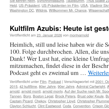
Sie kehren heim
,
Synchronfassung
,
Taubstumm
,
Thus Spake Za
Held
,
US-Präsident
,
US-Präsidenten im Film
,
USA
,
Vladimir Sk
Washington DC
,
Wildnis
,
Willkommen Mr. Chance
,
Wissenschaft
Kultfilm Azubis: Heute ist ges
Veröffentlicht am
23. Januar 2026
von
montyarnold
Heimlich, still und leise haben wir die 
100. Folge durchbrochen. Allen, die uns
Dank! Wer Lust hat, eine kleine Umfra
mitzumachen, findet diese in der Besch
Podcast geht es zweimal um …
Weiterl
Veröffentlicht unter
Film
,
Podcast
|
Verschlagwortet mit
2001: O
2015
,
42 kultfilme
,
80er Jahre
,
90er Jahre
,
Admiral Cartwright
,
A
arnold
,
arnold monti
,
arnold monty
,
Auf der Suche nach Mr. Spo
Tannen
,
Borg
,
Boston Legal
,
Brock Peters
,
Brust oder Keule
,
B
Captain Picard
,
Chekov
,
Christopher Lloyd
,
Christopher Plumme
Clayton Schlucht
,
Clint Eastwood
,
Coda
,
Convention
,
Crispin Gl