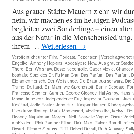
Aus grauer Städte Mauern ziehn wir d
nein, wir machen es im heutigen Podca
begleiten zwei Sonderlinge – einen alte
aus der Natur in die Menschensiedlung.
ihrem …
Weiterlesen
→
Veröffentlicht unter
Film
,
Podcast
,
Rezension
|
Verschlagwortet 
Engelke
,
Anthony Hopkins
,
Apocalypse Now
,
Aus grauer Städt
There
,
Ben Whishaw
,
Beste Nebenrolle
,
Caper Movie
,
Chancey 
boshafte Spiel des Dr. Fu Man Chu
,
Das Parfüm
,
Das Parfum
,
D
Elefantenmensch
,
Der Wolfsjunge
,
Die Braut trug schwarz
,
Die 
Trump
,
Dr. Itard
,
Ein Mann wie Sprengstoff
,
Eumir Deodato
,
For
Françoise Seigner
,
Gärtner
,
George Clooney
,
Hal Ashby
,
Hans N
Movie
,
Impotenz
,
Independence Day
,
Inspector Clouseau
,
Jack
Kosiński
,
Jodie Foster
,
John Hurt
,
Kaspar Hauser
,
Kinderpsycho
Literaturverfilmung
,
Maria Montessori
,
Mediensatire
,
Melvyn Dou
Rooney
,
Napalm am Morgen
,
Nell
,
Nouvelle Vague
,
Oscar Verle
ambivalent
,
Pink Panther Filme
,
Rain Man
,
Rainer Brandt
,
reine
Dysart
,
Richard Strauss
,
Rififi
,
Robert Duvall
,
Ruth Attaway
,
Sall