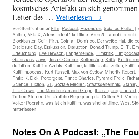
kosmisches Artefakt an sich genommen 
Leiter des …
Weiterlesen
→
Veröffentlicht unter
Film
,
Podcast
,
Rezension
,
Science Fiction
|
Action
,
Akte X
,
Aliens
,
alle 42 kultfilme
,
Area 51
,
arnold
,
arnold 
Blockbuster
,
Colin Firth
,
Colman Domingo
,
Der weiße Hai
,
die be
Disclosure Day
,
Diskussion
,
Disruption
,
Donald Trump
,
E. T.
,
Emi
Erleuchtung
,
Eve Hewson
,
Fangemeinde
,
Filmkritik
,
Filmpodcas
Gernsback
,
Jaws
,
Josh O’Connor
,
Kettensäge
,
Kritik
,
Kultfigure
definition
,
Kultfilm-Azubis
,
Kultfilme
,
kultfilme aller zeiten
,
kultfi
Kultfilmpodcast
,
Kurt Russell
,
Max von Sydow
,
Minority Report
,
Philip K. Dick
,
Poltergeist
,
Prince Charles
,
Pyramid Frolic
,
Richa
Science- Fiction
,
SF
,
Soziale Medien
,
Staatsgeheimnis
,
Stanley
The Crown
,
The Mandalorian and Grogu
,
the st. george herald
,
Torben Sterner
,
Unheimliche Begegnung der Dritten Art
,
Verfol
Volker Robrahn
,
was ist ein kultfilm
,
was sind kultfilme
,
West Sid
hinterlassen
Notes On A Podcast: „The Fo