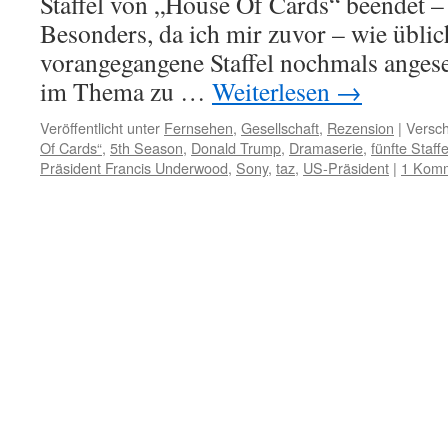
Staffel von „House Of Cards“ beendet 
Besonders, da ich mir zuvor – wie üblic
vorangegangene Staffel nochmals anges
im Thema zu …
Weiterlesen
→
Veröffentlicht unter
Fernsehen
,
Gesellschaft
,
Rezension
|
Versch
Of Cards“
,
5th Season
,
Donald Trump
,
Dramaserie
,
fünfte Staffe
Präsident Francis Underwood
,
Sony
,
taz
,
US-Präsident
|
1 Kom