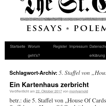
Startseite
Worum
Register
Impressum
Datenschu
geht’s?
erklärung
5. Staffel von „Ho
Schlagwort-Archiv:
Ein Kartenhaus zerbricht
Veröffentlicht am
22. Oktober 2017
von
montyarnold
betr.: die 5. Staffel von „House Of Car