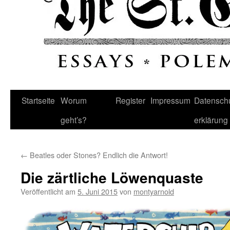
Startseite
Worum
Register
Impressum
Datenschu
geht’s?
erklärung
←
Beatles oder Stones? Endlich die Antwort!
Die zärtliche Löwenquaste
Veröffentlicht am
5. Juni 2015
von
montyarnold