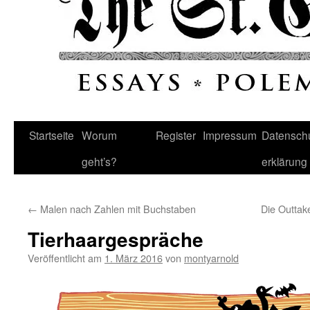
Startseite
Worum
Register
Impressum
Datenschu
geht’s?
erklärung
←
Malen nach Zahlen mit Buchstaben
Die Outtake
Tierhaargespräche
Veröffentlicht am
1. März 2016
von
montyarnold