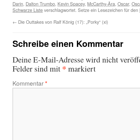
Darin
,
Dalton Trumbo
,
Kevin Spacey
,
McCarthy-Ära
,
Oscar
,
Osc
Schwarze Liste
verschlagwortet. Setze ein Lesezeichen für den
←
Die Outtakes von Ralf König (17): „Porky“ (xi)
Schreibe einen Kommentar
Deine E-Mail-Adresse wird nicht veröffe
*
Felder sind mit
markiert
Kommentar
*