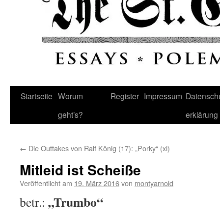
Startseite
Worum
Register
Impressum
Datenschu
geht’s?
erklärung
←
Die Outtakes von Ralf König (17): „Porky“ (xi)
Mitleid ist Scheiße
Veröffentlicht am
19. März 2016
von
montyarnold
„Trumbo“
betr.: