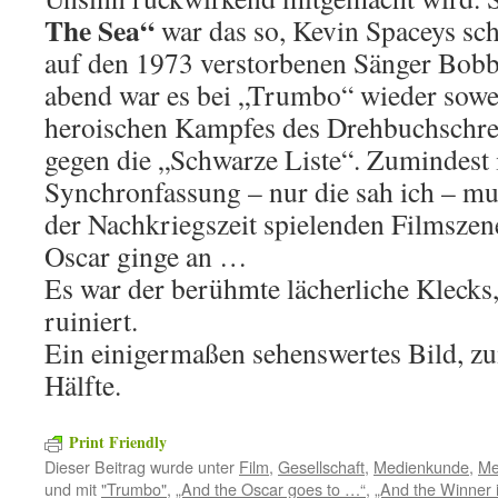
The Sea“
war das so, Kevin Spaceys s
auf den 1973 verstorbenen Sänger Bobb
abend war es bei „Trumbo“ wieder sowei
heroischen Kampfes des Drehbuchschr
gegen die „Schwarze Liste“. Zumindest 
Synchronfassung – nur die sah ich – muß
der Nachkriegszeit spielenden Filmszen
Oscar ginge an …
Es war der berühmte lächerliche Klecks,
ruiniert.
Ein einigermaßen sehenswertes Bild, zu
Hälfte.
Print Friendly
Dieser Beitrag wurde unter
Film
,
Gesellschaft
,
Medienkunde
,
Me
und mit
"Trumbo"
,
„And the Oscar goes to …“
,
„And the Winner 