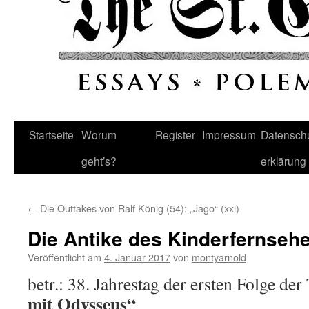
Startseite
Worum
Register
Impressum
Datenschu
geht’s?
erklärung
←
Die Outtakes von Ralf König (54): „Jago“ (xxi)
Die Antike des Kinderfernseh
Veröffentlicht am
4. Januar 2017
von
montyarnold
betr.: 38. Jahrestag der ersten Folge de
mit Odysseus“