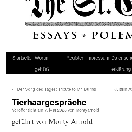
Startseite
Worum
Register
Impressum
Datenschu
geht’s?
erklärung
←
Der Song des Tages: Tribute to Mr. Burns!
Kultfilm 
Tierhaargespräche
Veröffentlicht am
7. Mai 2026
von
montyarnold
geführt von Monty Arnold