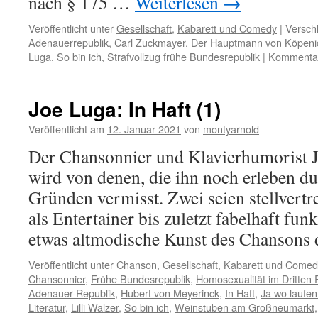
nach § 175 …
Weiterlesen
→
Veröffentlicht unter
Gesellschaft
,
Kabarett und Comedy
|
Versch
Adenauerrepublik
,
Carl Zuckmayer
,
Der Hauptmann von Köpeni
Luga
,
So bin ich
,
Strafvollzug frühe Bundesrepublik
|
Kommentar
Joe Luga: In Haft (1)
Veröffentlicht am
12. Januar 2021
von
montyarnold
Der Chansonnier und Klavierhumorist 
wird von denen, die ihn noch erleben dur
Gründen vermisst. Zwei seien stellvertre
als Entertainer bis zuletzt fabelhaft fu
etwas altmodische Kunst des Chansons
Veröffentlicht unter
Chanson
,
Gesellschaft
,
Kabarett und Comed
Chansonnier
,
Frühe Bundesrepublik
,
Homosexualität im Dritten 
Adenauer-Republik
,
Hubert von Meyerinck
,
In Haft
,
Ja wo laufen
Literatur
,
Lilli Walzer
,
So bin ich
,
Weinstuben am Großneumarkt