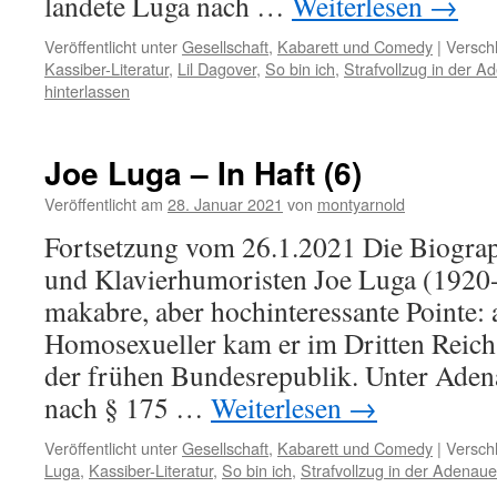
landete Luga nach …
Weiterlesen
→
Veröffentlicht unter
Gesellschaft
,
Kabarett und Comedy
|
Versch
Kassiber-Literatur
,
Lil Dagover
,
So bin ich
,
Strafvollzug in der A
hinterlassen
Joe Luga – In Haft (6)
Veröffentlicht am
28. Januar 2021
von
montyarnold
Fortsetzung vom 26.1.2021 Die Biogra
und Klavierhumoristen Joe Luga (1920-
makabre, aber hochinteressante Pointe:
Homosexueller kam er im Dritten Reich 
der frühen Bundesrepublik. Unter Aden
nach § 175 …
Weiterlesen
→
Veröffentlicht unter
Gesellschaft
,
Kabarett und Comedy
|
Versch
Luga
,
Kassiber-Literatur
,
So bin ich
,
Strafvollzug in der Adenaue