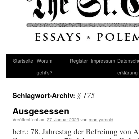
Startseite
Worum
Register
Impressum
Datenschu
geht’s?
erklärung
§ 175
Schlagwort-Archiv:
Ausgesessen
Veröffentlicht am
27. Januar 2023
von
montyarnold
betr.: 78. Jahrestag der Befreiung von 