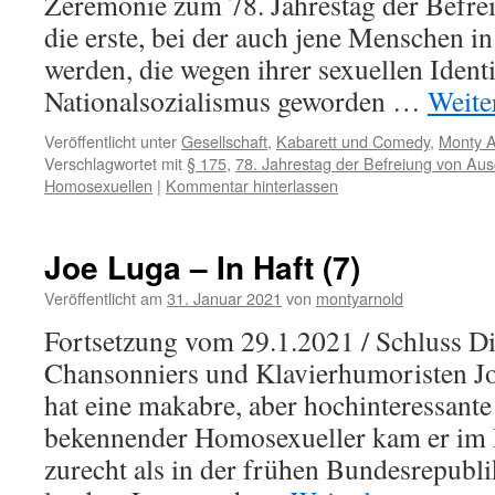
Zeremonie zum 78. Jahrestag der Befre
die erste, bei der auch jene Menschen 
werden, die wegen ihrer sexuellen Ident
Nationalsozialismus geworden …
Weite
Veröffentlicht unter
Gesellschaft
,
Kabarett und Comedy
,
Monty A
Verschlagwortet mit
§ 175
,
78. Jahrestag der Befreiung von Aus
Homosexuellen
|
Kommentar hinterlassen
Joe Luga – In Haft (7)
Veröffentlicht am
31. Januar 2021
von
montyarnold
Fortsetzung vom 29.1.2021 / Schluss D
Chansonniers und Klavierhumoristen J
hat eine makabre, aber hochinteressante 
bekennender Homosexueller kam er im D
zurecht als in der frühen Bundesrepubl