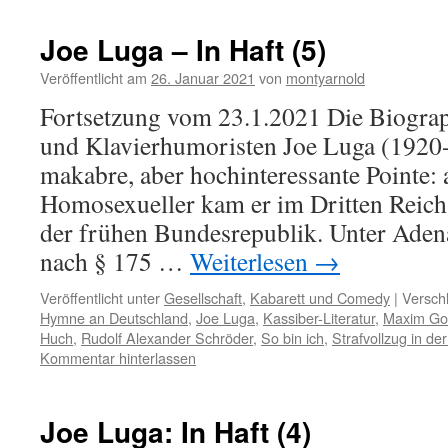
Joe Luga – In Haft (5)
Veröffentlicht am
26. Januar 2021
von
montyarnold
Fortsetzung vom 23.1.2021 Die Biogra
und Klavierhumoristen Joe Luga (1920-
makabre, aber hochinteressante Pointe:
Homosexueller kam er im Dritten Reich 
der frühen Bundesrepublik. Unter Aden
nach § 175 …
Weiterlesen
→
Veröffentlicht unter
Gesellschaft
,
Kabarett und Comedy
|
Versch
Hymne an Deutschland
,
Joe Luga
,
Kassiber-Literatur
,
Maxim Go
Huch
,
Rudolf Alexander Schröder
,
So bin ich
,
Strafvollzug in de
Kommentar hinterlassen
Joe Luga: In Haft (4)