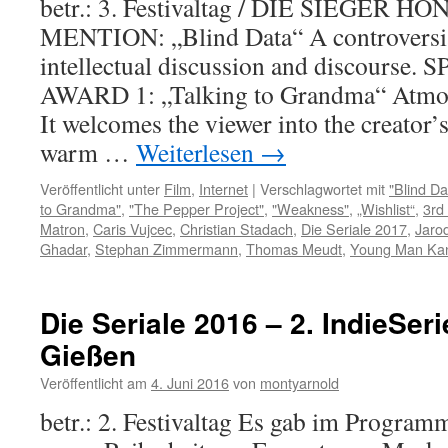
betr.: 3. Festivaltag / DIE SIEGER 
MENTION: „Blind Data“ A controversial
intellectual discussion and discourse
AWARD 1: „Talking to Grandma“ Atmos
It welcomes the viewer into the creator’
warm …
Weiterlesen
→
Veröffentlicht unter
Film
,
Internet
|
Verschlagwortet mit
"Blind Da
to Grandma"
,
"The Pepper Project"
,
"Weakness"
,
„Wishlist“
,
3rd
Matron
,
Caris Vujcec
,
Christian Stadach
,
Die Seriale 2017
,
Jaro
Ghadar
,
Stephan Zimmermann
,
Thomas Meudt
,
Young Man Ka
Die Seriale 2016 – 2. IndieSer
Gießen
Veröffentlicht am
4. Juni 2016
von
montyarnold
betr.: 2. Festivaltag Es gab im Programm