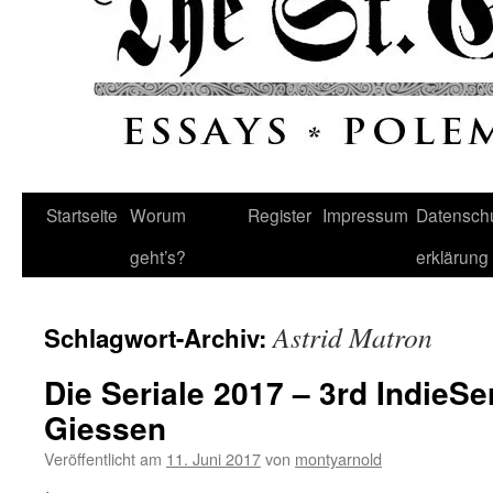
Startseite
Worum
Register
Impressum
Datenschu
geht’s?
erklärung
Astrid Matron
Schlagwort-Archiv:
Die Seriale 2017 – 3rd IndieSe
Giessen
Veröffentlicht am
11. Juni 2017
von
montyarnold