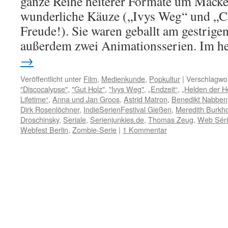
ganze Reihe heiterer Formate um Macke
wunderliche Käuze („Ivys Weg“ und „C
Freude!). Sie waren geballt am gestrige
außerdem zwei Animationsserien. Im 
→
Veröffentlicht unter
Film
,
Medienkunde
,
Popkultur
|
Verschlagwor
"Discocalypse"
,
"Gut Holz"
,
"Ivys Weg"
,
„Endzeit“
,
„Helden der H
Lifetime“
,
Anna und Jan Groos
,
Astrid Matron
,
Benedikt Nabben
Dirk Rosenlöchner
,
IndieSerienFestival Gießen
,
Meredith Burkho
Droschinsky
,
Seriale
,
Serienjunkies.de
,
Thomas Zeug
,
Web Sér
Webfest Berlin
,
Zombie-Serie
|
1 Kommentar