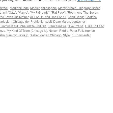
dtrack
,
Medienkunde
,
Medienphilosophie
,
Monty Arnold - Biographisches
,
et mit
"Cats"
,
"Mame"
,
"My Fair Lady"
,
"Rat Pack"
,
"Robin And The Seven
ho Loves His Mother
,
All For On And One For All
,
Bang Bang“
,
Beatrice
harleston
,
Chicago der Prohibitionszeit
,
Dean Martin
,
deutscher
Filmmusik auf Schallplatte und CD
,
Frank Sinatra
,
Give Praise
,
I Like To Lead
ooze
,
My Kind Of Town (Chicago Is)
,
Nelson Riddle
,
Peter Falk
,
reprise
ahn
,
Sammy Davis jr.
,
Sieben gegen Chicago
,
Style
|
1 Kommentar