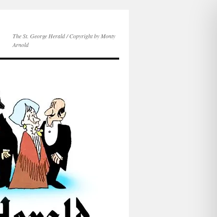
The St. George Herald / Copyright by Monty
Arnold