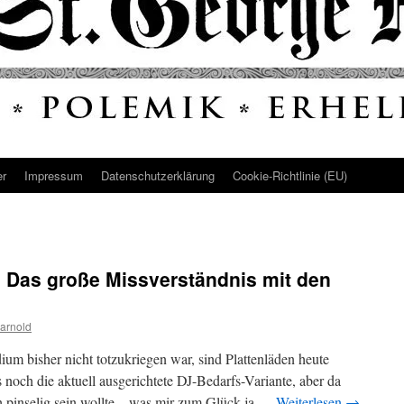
er
Impressum
Datenschutz­erklärung
Cookie-Richtlinie (EU)
: Das große Missverständnis mit den
arnold
um bisher nicht totzukriegen war, sind Plattenläden heute
s noch die aktuell ausgerichtete DJ-Bedarfs-Variante, aber da
h pinselig sein wollte – was mir zum Glück ja …
Weiterlesen
→