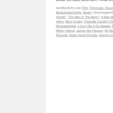
Veröffentlicht unter
Film
,
Filmmusik / Soun
Musicalgeschichte
,
Musik
|
Verschlagwort
Hoods"
,
"The Man In The Moon"
,
A Man W
Arthur
,
Bing Crosby
,
Charlotte Couldn't C
Musicalbetrieb
,
e Don’t Be A Do-Badder
,
When I dance
,
James Van Heusen
,
Mr. B
Records
,
Robin Hood-Parodie
,
Sammy C