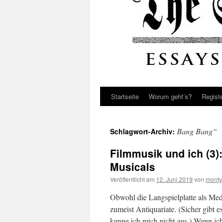
Startseite
Worum geht’s?
Regist
Bang Bang“
Schlagwort-Archiv:
Filmmusik und ich (3)
Musicals
Veröffentlicht am
12. Juni 2019
von
monty
Obwohl die Langspielplatte als Medi
zumeist Antiquariate. (Sicher gibt e
kenne ich mich nicht aus.) Wenn ic