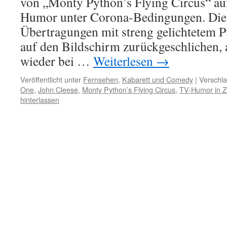
von „Monty Python’s Flying Circus“ a
Humor unter Corona-Bedingungen. Die 
Übertragungen mit streng gelichtetem 
auf den Bildschirm zurückgeschlichen,
wieder bei …
Weiterlesen
→
Veröffentlicht unter
Fernsehen
,
Kabarett und Comedy
|
Verschla
One
,
John Cleese
,
Monty Python’s Flying Circus
,
TV-Humor in Z
hinterlassen