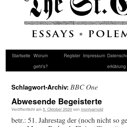
Startseite
Worum
Register
Impressum
Datenschu
geht’s?
erklärung
BBC One
Schlagwort-Archiv:
Abwesende Begeisterte
Veröffentlicht am
5. Oktober 2020
von
montyarnold
betr.: 51. Jahrestag der (noch nicht so 