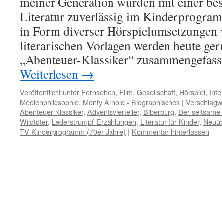
meiner Generation wurden mit einer be
Literatur zuverlässig im Kinderprogra
in Form diverser Hörspielumsetzungen v
literarischen Vorlagen werden heute ger
„Abenteuer-Klassiker“ zusammengefasst:
Weiterlesen
→
Veröffentlicht unter
Fernsehen
,
Film
,
Gesellschaft
,
Hörspiel
,
Inte
Medienphilosophie
,
Monty Arnold - Biographisches
|
Verschlagwo
Abenteuer-Klassiker
,
Adventsvierteiler
,
Biberburg
,
Der seltsame 
Wildtöter
,
Lederstrumpf-Erzählungen
,
Literatur für Kinder
,
Neuüb
TV-Kinderprogramm (70er Jahre)
|
Kommentar hinterlassen