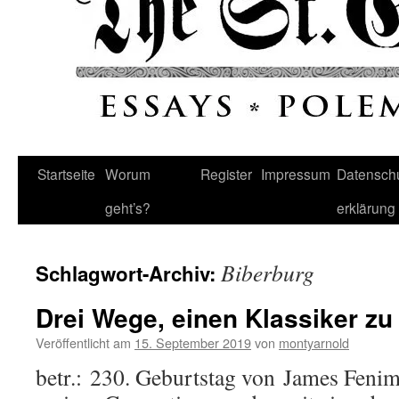
Startseite
Worum
Register
Impressum
Datenschu
geht’s?
erklärung
Biberburg
Schlagwort-Archiv:
Drei Wege, einen Klassiker z
Veröffentlicht am
15. September 2019
von
montyarnold
betr.: 230. Geburtstag von James Feni