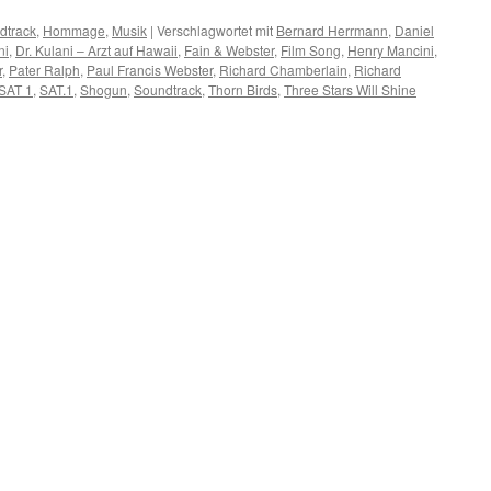
dtrack
,
Hommage
,
Musik
|
Verschlagwortet mit
Bernard Herrmann
,
Daniel
ni
,
Dr. Kulani – Arzt auf Hawaii
,
Fain & Webster
,
Film Song
,
Henry Mancini
,
r
,
Pater Ralph
,
Paul Francis Webster
,
Richard Chamberlain
,
Richard
SAT 1
,
SAT.1
,
Shogun
,
Soundtrack
,
Thorn Birds
,
Three Stars Will Shine