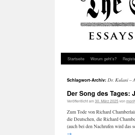
Startseite
Worum geht’s?
Regist
Dr. Kulani – 
Schlagwort-Archiv:
Der Song des Tages: 
Veröffentlicht am
30. März 2025
von
mont
Zum Tode von Richard Chamberlain 
die Deutschen, die Richard Chamber
(auch bei den Nachrufen wird das s
→