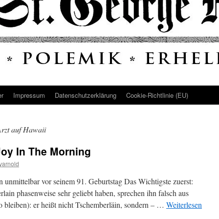
er
Impressum
Datenschutz­erklärung
Cookie-Richtlinie (EU)
Arzt auf Hawaii
Joy In The Morning
yarnold
unmittelbar vor seinem 91. Geburtstag Das Wichtigste zuerst:
lain phasenweise sehr geliebt haben, sprechen ihn falsch aus
o bleiben): er heißt nicht Tschemberläin, sondern – …
Weiterlesen