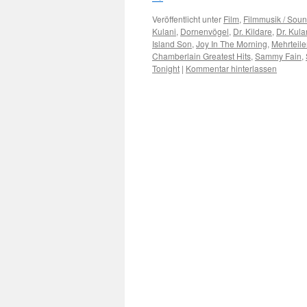
Veröffentlicht unter
Film
,
Filmmusik / Soun
Kulani
,
Dornenvögel
,
Dr. Kildare
,
Dr. Kula
Island Son
,
Joy In The Morning
,
Mehrteile
Chamberlain Greatest Hits
,
Sammy Fain
,
Tonight
|
Kommentar hinterlassen