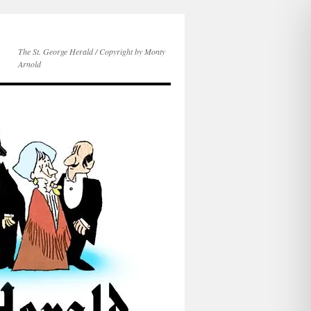
The St. George Herald / Copyright by Monty
Arnold