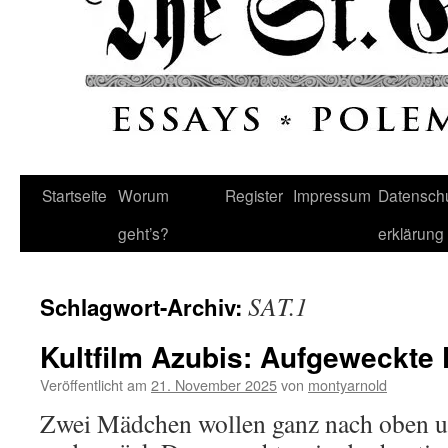
Startseite
Worum
Register
Impressum
Datenschu
geht’s?
erklärung
SAT.1
Schlagwort-Archiv:
Kultfilm Azubis: Aufgeweckte
Veröffentlicht am
21. November 2025
von
montyarnold
Zwei Mädchen wollen ganz nach oben un