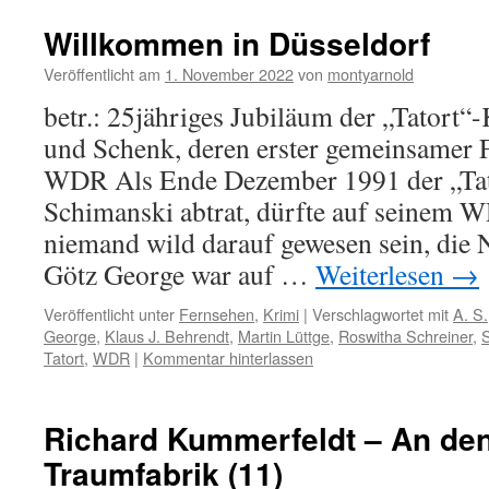
Willkommen in Düsseldorf
Veröffentlicht am
1. November 2022
von
montyarnold
betr.: 25jähriges Jubiläum der „Tatort
und Schenk, deren erster gemeinsamer F
WDR Als Ende Dezember 1991 der „Tat
Schimanski abtrat, dürfte auf seinem 
niemand wild darauf gewesen sein, die 
Götz George war auf …
Weiterlesen
→
Veröffentlicht unter
Fernsehen
,
Krimi
|
Verschlagwortet mit
A. S.
George
,
Klaus J. Behrendt
,
Martin Lüttge
,
Roswitha Schreiner
,
Tatort
,
WDR
|
Kommentar hinterlassen
Richard Kummerfeldt – An de
Traumfabrik (11)