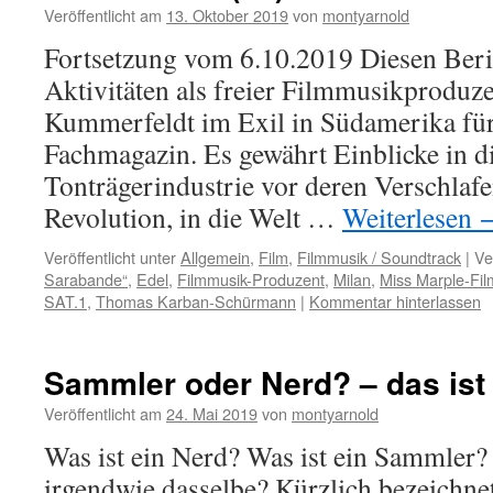
Veröffentlicht am
13. Oktober 2019
von
montyarnold
Fortsetzung vom 6.10.2019 Diesen Beric
Aktivitäten als freier Filmmusikproduze
Kummerfeldt im Exil in Südamerika für
Fachmagazin. Es gewährt Einblicke in di
Tonträgerindustrie vor deren Verschlafe
Revolution, in die Welt …
Weiterlesen
Veröffentlicht unter
Allgemein
,
Film
,
Filmmusik / Soundtrack
|
Ve
Sarabande“
,
Edel
,
Filmmusik-Produzent
,
Milan
,
Miss Marple-Fi
SAT.1
,
Thomas Karban-Schürmann
|
Kommentar hinterlassen
Sammler oder Nerd? – das ist 
Veröffentlicht am
24. Mai 2019
von
montyarnold
Was ist ein Nerd? Was ist ein Sammler?
irgendwie dasselbe? Kürzlich bezeichne