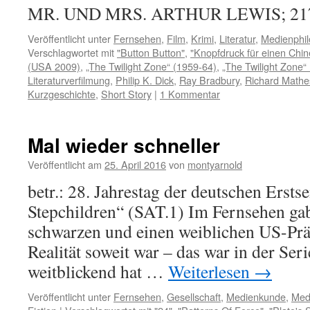
MR. UND MRS. ARTHUR LEWIS; 2
Veröffentlicht unter
Fernsehen
,
Film
,
Krimi
,
Literatur
,
Medienphil
Verschlagwortet mit
"Button Button"
,
"Knopfdruck für einen Chi
(USA 2009)
,
„The Twilight Zone“ (1959-64)
,
„The Twilight Zone“
Literaturverfilmung
,
Philip K. Dick
,
Ray Bradbury
,
Richard Math
Kurzgeschichte
,
Short Story
|
1 Kommentar
Mal wieder schneller
Veröffentlicht am
25. April 2016
von
montyarnold
betr.: 28. Jahrestag der deutschen Erst
Stepchildren“ (SAT.1) Im Fernsehen gab
schwarzen und einen weiblichen US-Präs
Realität soweit war – das war in der Ser
weitblickend hat …
Weiterlesen
→
Veröffentlicht unter
Fernsehen
,
Gesellschaft
,
Medienkunde
,
Med