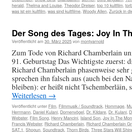
herald
,
Thelma and Louise
,
Theodor Dreiser
,
top 10 kultfilm
,
tor
was ist ein kultfilm
,
was sind kultfilme
,
Woody Allen
,
Zurück in di
Der Song des Tages: Joy In T
Veröffentlicht am
30. März 2025
von
montyarnold
Zum Tode von Richard Chamberlain unm
91. Geburtstag Das Wichtigste zuerst: d
Richard Chamberlain phasenweise sehr g
sprechen ihn falsch aus (auch bei den N
bleiben): er heißt nicht Tschemberläin,
Weiterlesen
→
Veröffentlicht unter
Film
,
Filmmusik / Soundtrack
,
Hommage
,
Mu
Herrmann
,
Daniel Kulani
,
Dornenvögel
,
Dr. Kildare
,
Dr. Kulani
,
D
Webster
,
Film Song
,
Henry Mancini
,
Island Son
,
Joy In The Mor
Francis Webster
,
Richard Chamberlain
,
Richard Chamberlain Gre
SAT.1
,
Shogun
,
Soundtrack
,
Thorn Birds
,
Three Stars Will Shin