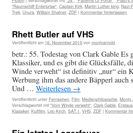
Fiction
|
Verschlagwortet mit
"24"
,
"Patterns Of Force"
,
"Plato's 
"Raumschiff Enterprise"
,
Captain Kirk
,
Martin Luther king
,
Nazi-
Trek
,
Unura
,
William Shatner
,
ZDF
|
Kommentar hinterlassen
Rhett Butler auf VHS
Veröffentlicht am
16. November 2015
von
montyarnold
betr.: 55. Todestag von Clark Gable Es g
Klassiker, und es gibt die Glücksfälle, 
Winde verweht“ ist definitiv „nur“ ein K
Werbung ihm das andere Bäpperl auch s
Und …
Weiterlesen
→
Veröffentlicht unter
Fernsehen
,
Film
,
Medienphilosophie
,
Monty 
Verschlagwortet mit
"Vom Winde verweht"
,
Clark Gable
,
Erstaus
Klassiker
,
Kultfilm
,
Leo Kirch
,
SAT.1
,
VHS
,
ZDF
|
Kommentar hin
Ein letztes Lagerfeuer