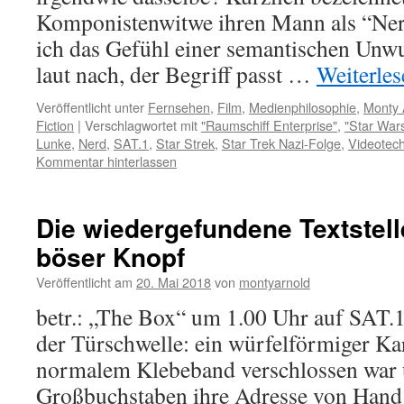
Komponistenwitwe ihren Mann als “Nerd
ich das Gefühl einer semantischen Unwu
laut nach, der Begriff passt …
Weiterle
Veröffentlicht unter
Fernsehen
,
Film
,
Medienphilosophie
,
Monty 
Fiction
|
Verschlagwortet mit
"Raumschiff Enterprise"
,
"Star War
Lunke
,
Nerd
,
SAT.1
,
Star Strek
,
Star Trek Nazi-Folge
,
Videotech
Kommentar hinterlassen
Die wiedergefundene Textstel
böser Knopf
Veröffentlicht am
20. Mai 2018
von
montyarnold
betr.: „The Box“ um 1.00 Uhr auf SAT.1
der Türschwelle: ein würfelförmiger Kar
normalem Klebeband verschlossen war 
Großbuchstaben ihre Adresse von Hand 