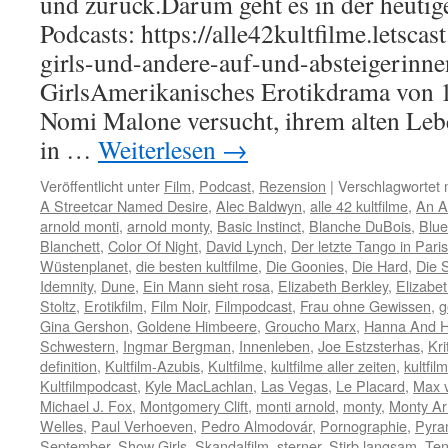
und zurück.Darum geht es in der heutig
Podcasts: https://alle42kultfilme.letsca
girls-und-andere-auf-und-absteigerinn
GirlsAmerikanisches Erotikdrama von 1
Nomi Malone versucht, ihrem alten Le
in …
Weiterlesen
→
Veröffentlicht unter
Film
,
Podcast
,
Rezension
|
Verschlagwortet 
A Streetcar Named Desire
,
Alec Baldwyn
,
alle 42 kultfilme
,
An A
arnold monti
,
arnold monty
,
Basic Instinct
,
Blanche DuBois
,
Blue
Blanchett
,
Color Of Night
,
David Lynch
,
Der letzte Tango in Paris
Wüstenplanet
,
die besten kultfilme
,
Die Goonies
,
Die Hard
,
Die 
Idemnity
,
Dune
,
Ein Mann sieht rosa
,
Elizabeth Berkley
,
Elizabet
Stoltz
,
Erotikfilm
,
Film Noir
,
Filmpodcast
,
Frau ohne Gewissen
,
g
Gina Gershon
,
Goldene Himbeere
,
Groucho Marx
,
Hanna And He
Schwestern
,
Ingmar Bergman
,
Innenleben
,
Joe Estzsterhas
,
Kri
definition
,
Kultfilm-Azubis
,
Kultfilme
,
kultfilme aller zeiten
,
kultfi
Kultfilmpodcast
,
Kyle MacLachlan
,
Las Vegas
,
Le Placard
,
Max 
Michael J. Fox
,
Montgomery Clift
,
monti arnold
,
monty
,
Monty Ar
Welles
,
Paul Verhoeven
,
Pedro Almodovár
,
Pornographie
,
Pyram
September
,
Show Girls
,
Skandalfilm
,
sterner
,
Stirb langsam
,
Ten