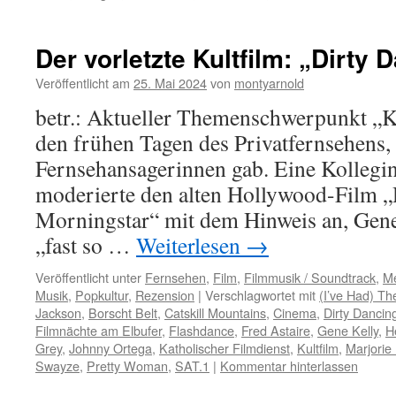
Der vorletzte Kultfilm: „Dirty 
Veröffentlicht am
25. Mai 2024
von
montyarnold
betr.: Aktueller Themenschwerpunkt „Ku
den frühen Tagen des Privatfernsehens, 
Fernsehansagerinnen gab. Eine Kollegi
moderierte den alten Hollywood-Film „
Morningstar“ mit dem Hinweis an, Gene
„fast so …
Weiterlesen
→
Veröffentlicht unter
Fernsehen
,
Film
,
Filmmusik / Soundtrack
,
Me
Musik
,
Popkultur
,
Rezension
|
Verschlagwortet mit
(I’ve Had) Th
Jackson
,
Borscht Belt
,
Catskill Mountains
,
Cinema
,
Dirty Dancin
Filmnächte am Elbufer
,
Flashdance
,
Fred Astaire
,
Gene Kelly
,
H
Grey
,
Johnny Ortega
,
Katholischer Filmdienst
,
Kultfilm
,
Marjorie
Swayze
,
Pretty Woman
,
SAT.1
|
Kommentar hinterlassen