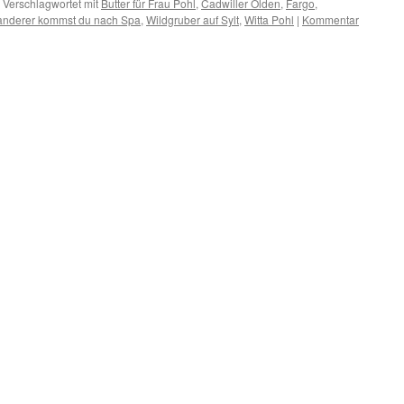
Verschlagwortet mit
Butter für Frau Pohl
,
Cadwiller Olden
,
Fargo
,
nderer kommst du nach Spa
,
Wildgruber auf Sylt
,
Witta Pohl
|
Kommentar