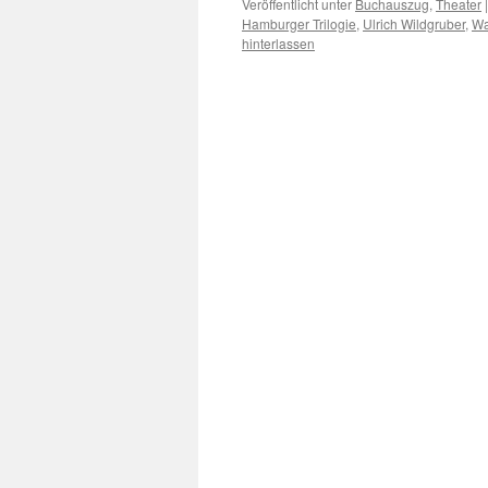
Veröffentlicht unter
Buchauszug
,
Theater
|
Hamburger Trilogie
,
Ulrich Wildgruber
,
Wa
hinterlassen