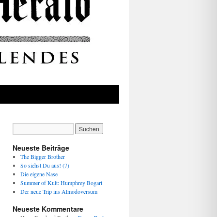
Neueste Beiträge
The Bigger Brother
So siehst Du aus! (7)
Die eigene Nase
Summer of Kult: Humphrey Bogart
Der neue Trip ins Almodoversum
Neueste Kommentare