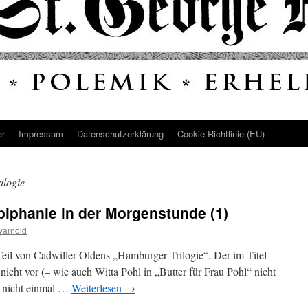
er
Impressum
Datenschutz­erklärung
Cookie-Richtlinie (EU)
ilogie
Epiphanie in der Morgenstunde (1)
yarnold
e Teil von Cadwiller Oldens „Hamburger Trilogie“. Der im Titel
icht vor (– wie auch Witta Pohl in „Butter für Frau Pohl“ nicht
lt nicht einmal …
Weiterlesen
→