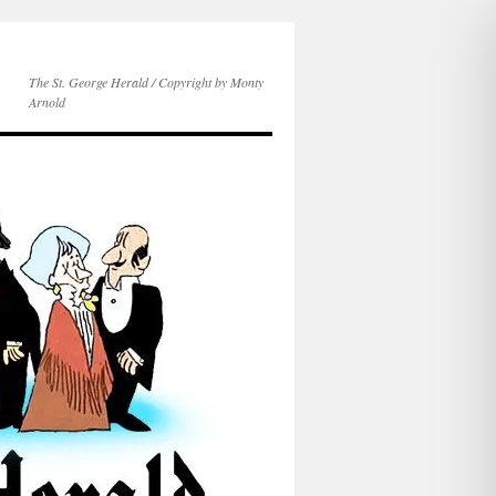
The St. George Herald / Copyright by Monty
Arnold