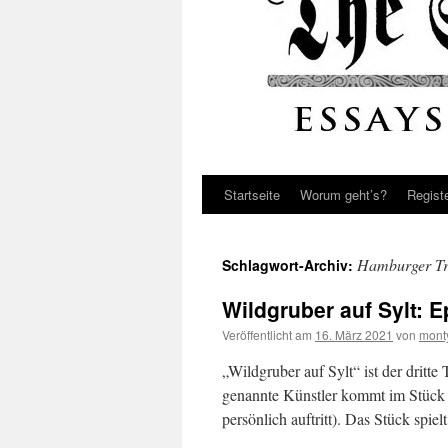
Startseite
Worum geht’s?
Regist
Hamburger Tr
Schlagwort-Archiv:
Wildgruber auf Sylt: 
Veröffentlicht am
16. März 2021
von
mont
„Wildgruber auf Sylt“ ist der dritt
genannte Künstler kommt im Stück n
persönlich auftritt). Das Stück spie