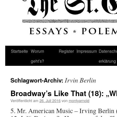
Startseite
Worum
Register
Impressum
Datenschu
geht’s?
erklärung
Irvin Berlin
Schlagwort-Archiv:
Broadway’s Like That (18): „W
Veröffentlicht am
26. Juli 2016
von
montyarnold
5. Mr. American Music – Irving Berlin 