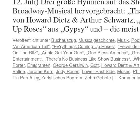
12. Juli) Drei große Hymnen auf das Sh
Broadway-Musical hervorgebracht: „Tha
von Howard Dietz & Arthur Schwartz, 
Up Roses“ aus „Gypsy“ und – die meis
Veröffentlicht unter
Buchauszug
,
Musicalgeschichte
,
Musik
,
Popk
"An American Tail"
,
"Ev'rything's Coming Up Roses"
,
"Feivel de
On The Ritz"
,
„Annie Get Your Gun“
,
„God Bless America“
,
„Gre
Entertainment“
,
„There’s No Business Like Show Business“
,
„Wh
Porter
,
Emigranten
,
George Gershwin
,
Gott
,
Howard Dietz & Art
Baline
,
Jerome Kern
,
Jody Rosen
,
Lower East Side
,
Moses
,
Phi
Tin Pan Alley
,
Zaristisches Pogrom
,
Zehn Gebote
|
1 Kommenta