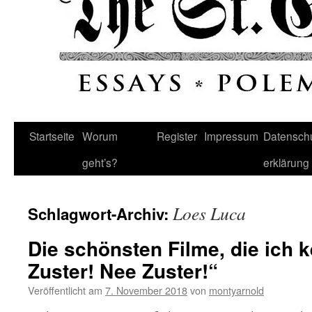
Startseite
Worum
Register
Impressum
Datenschu
geht’s?
erklärung
Loes Luca
Schlagwort-Archiv:
Die schönsten Filme, die ich k
Zuster! Nee Zuster!“
Veröffentlicht am
7. November 2018
von
montyarnold