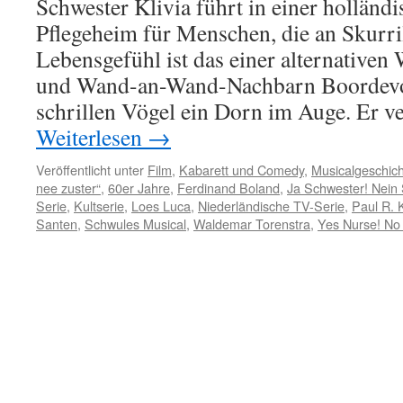
Schwester Klivia führt in einer holländi
Pflegeheim für Menschen, die an Skurril
Lebensgefühl ist das einer alternative
und Wand-an-Wand-Nachbarn Boordevol 
schrillen Vögel ein Dorn im Auge. Er v
Weiterlesen
→
Veröffentlicht unter
Film
,
Kabarett und Comedy
,
Musicalgeschic
nee zuster“
,
60er Jahre
,
Ferdinand Boland
,
Ja Schwester! Nein
Serie
,
Kultserie
,
Loes Luca
,
Niederländische TV-Serie
,
Paul R. 
Santen
,
Schwules Musical
,
Waldemar Torenstra
,
Yes Nurse! No