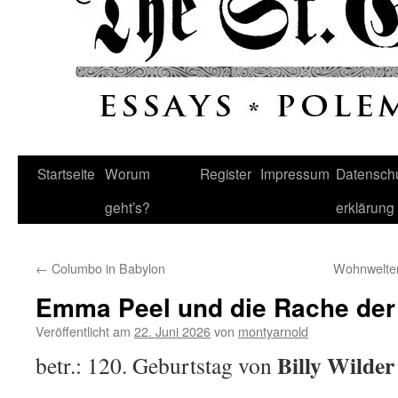
Startseite
Worum
Register
Impressum
Datenschu
geht’s?
erklärung
←
Columbo in Babylon
Wohnwelten
Emma Peel und die Rache der
Veröffentlicht am
22. Juni 2026
von
montyarnold
Billy Wilder
betr.: 120. Geburtstag von