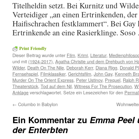
Titelheldin setzt. Bei Kurnitz und Wilde
Verteidiger „an einen Ertrinkenden, der
Haifischrachen festklammert“. Bei Gay 
Ertrinkende an eine Rasierklinge. Soso
Print Friendly
Dieser Beitrag wurde unter
Film
,
Krimi
,
Literatur
,
Medienphiloso
und mit
(1924-2017)
,
Agatha Christie und dem Drehbuch von Ha
Wilder
,
Death On The Nile
,
Deborah Kerr
,
Diana Rigg
,
Donald P
Fernsehspiel
,
Filmklassiker
,
Gerichtsfilm
,
John Gay
,
Kenneth Br
Murder On The Orient Express
,
Peter Ustinov
,
Prequel
,
Ralph R
Theaterstück
,
Tod auf dem Nil
,
Witness For The Prosecution
,
Wu
Anklage
verschlagwortet. Setze ein Lesezeichen für den
Permal
←
Columbo in Babylon
Wohnwelten
Ein Kommentar zu
Emma Peel 
der Enterbten