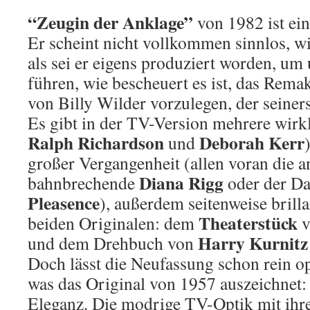
“Zeugin der Anklage”
von 1982 ist ein
Er scheint nicht vollkommen sinnlos, w
als sei er eigens produziert worden, um
führen, wie bescheuert es ist, das Remak
von Billy Wilder vorzulegen, der seinerse
Es gibt in der TV-Version mehrere wirkl
Ralph Richardson
Deborah Kerr
und
großer Vergangenheit (allen voran die an
Diana Rigg
bahnbrechende
oder der D
Pleasence
), außerdem seitenweise brill
Theaterstück
beiden Originalen: dem
v
Harry Kurnit
und dem Drehbuch von
Doch lässt die Neufassung schon rein op
was das Original von 1957 auszeichnet: 
Eleganz. Die modrige TV-Optik mit ihre