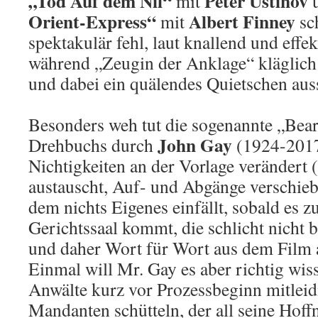
„Tod Auf dem Nil“
Peter Ustinov
mit
Orient-Express“
Albert Finney
mit
sc
spektakulär fehl, laut knallend und effek
während „Zeugin der Anklage“ kläglich i
und dabei ein quälendes Quietschen aus
Besonders weh tut die sogenannte „Bea
John Gay
Drehbuchs durch
(1924-2017
Nichtigkeiten an der Vorlage verändert 
austauscht, Auf- und Abgänge verschieb
dem nichts Eigenes einfällt, sobald es 
Gerichtssaal kommt, die schlicht nicht b
und daher Wort für Wort aus dem Film 
Einmal will Mr. Gay es aber richtig wiss
Anwälte kurz vor Prozessbeginn mitleid
Mandanten schütteln, der all seine Hoffn