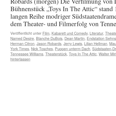
Robards (morgen) Die Verfilmung von 
Bühnenstück „Toys In The Attic“ stand
langen Reihe modriger Südstaatendramen
dem Theater- und Filmerfolg von Ten
Veröffentlicht unter
Film
,
Kabarett und Comedy
,
Literatur
,
Theat
Named Desire
,
Blanche DuBois
,
Dean Martin
,
Endstation Sehns
Herman Citron
,
Jason Robards
,
Jerry Lewis
,
Lilian Hellman
,
Mau
York Times
,
Nick Tosches
,
Puppen unterm Dach
,
Südstaaten-Dr
Tennessee Williams
,
Theaterstück
,
Toys In The Attic
,
Walter Mir
hinterlassen