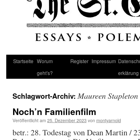
Startseite
Worum
Register
Impressum
Datenschu
geht’s?
erklärung
Maureen Stapleton
Schlagwort-Archiv:
Noch’n Familienfilm
Veröffentlicht am
25. Dezember 2023
von
montyarnold
betr.: 28. Todestag von Dean Martin / 