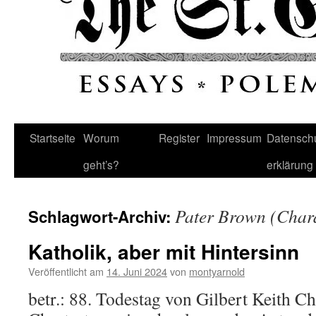
Startseite
Worum
Register
Impressum
Datenschu
geht’s?
erklärung
Pater Brown (Char
Schlagwort-Archiv:
Katholik, aber mit Hintersinn
Veröffentlicht am
14. Juni 2024
von
montyarnold
betr.: 88. Todestag von Gilbert Keith Ch