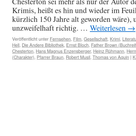
Chesterton sei mehr als nur der Autor 
Krimis, heißt es hin und wieder im Feuill
kürzlich 150 Jahre alt geworden wäre), u
unzweifelhaft richtig. …
Weiterlesen
→
Veröffentlicht unter
Fernsehen
,
Film
,
Gesellschaft
,
Krimi
,
Literat
Hell
,
Die Andere Bibliothek
,
Ernst Bloch
,
Father Brown (Buchrei
Chesterton
,
Hans Magnus Enzensberger
,
Heinz Rühmann
,
Her
(Charakter)
,
Pfarrer Braun
,
Robert Musil
,
Thomas von Aquin
|
K