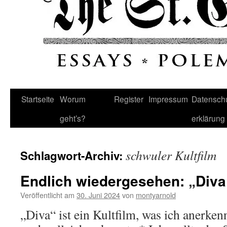
Startseite
Worum
Register
Impressum
Datenschu
geht’s?
erklärung
schwuler Kultfilm
Schlagwort-Archiv:
Endlich wiedergesehen: „Diva
Veröffentlicht am
30. Juni 2024
von
montyarnold
„Diva“ ist ein Kultfilm, was ich anerken