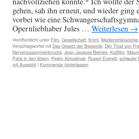
nachvollziehen konnte.* Ich wollte der
gehen, sah ihn erneut, und wieder ging e
vorbei wie eine Schwangerschaftsgymna
Opernliebhaber Jules …
Weiterlesen
→
Veröffentlicht unter
Film
,
Gesellschaft
,
Krimi
,
Medienphilosophie
Verschlagwortet mit
Das Gesetz der Begierde
,
Der Trost von F
Nervenzusammenbruchs
,
Jean-Jacques Beineix
,
Kultfilm
,
Mauri
Paris in den 80ern
,
Pedro Almodovár
,
Rupert Everett
,
schwuler K
mit Aussicht
|
Kommentar hinterlassen