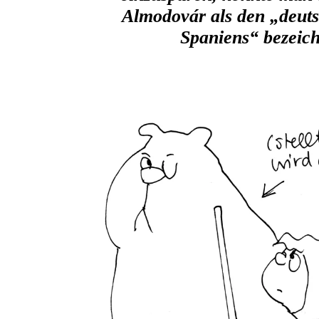
Almodovár als den „deut
Spaniens“ bezeic