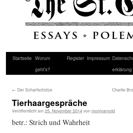
Startseite
Worum
Register
Impressum
Datenschu
geht’s?
erklärung
←
Der Scharfschütze
Charlie Br
Tierhaargespräche
Veröffentlicht am
25. November 2014
von
montyarnold
betr.: Strich und Wahrheit