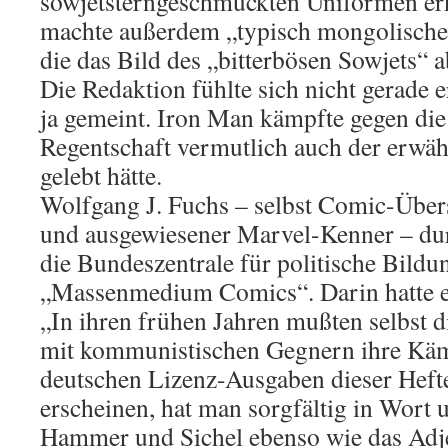
sowjetsterngeschmückten Uniformen er
machte außerdem „typisch mongolische 
die das Bild des „bitterbösen Sowjets“ 
Die Redaktion fühlte sich nicht gerade e
ja gemeint. Iron Man kämpfte gegen die
Regentschaft vermutlich auch der erwäh
gelebt hätte.
Wolfgang J. Fuchs – selbst Comic-Übers
und ausgewiesener Marvel-Kenner – dur
die Bundeszentrale für politische Bildu
„Massenmedium Comics“. Darin hatte er b
„In ihren frühen Jahren mußten selbst
mit kommunistischen Gegnern ihre Kämp
deutschen Lizenz-Ausgaben dieser Hefte, 
erscheinen, hat man sorgfältig in Wort u
Hammer und Sichel ebenso wie das Adjek