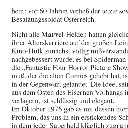
betr.: vor 60 Jahren verließ der letzte so
Besatzungssoldat Österreich.
Marvel
Nicht alle
-Helden hatten gleic
ihrer Alterskarriere auf der großen Le
Kino-Hulk zunächst völlig mißverstand
nachgebessert wurde, es bei Spiderman
die „Fantastic Four Horror Picture Show
muß, der die alten Comics geliebt hat, i
in der Gegenwart gelandet. Die Idee, se
aus dem Osten des Eisernen Vorhangs i
verlagern, ist schlüssig und elegant.
Im Oktober 1976 gab es mit dessen liter
Problem, das uns in ein erstickendes Sch
in dem jeder Superheld kläglich zugru