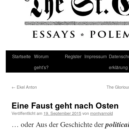
Startseite
Worum
Register
Impressum
Datenschu
geht’s?
erklärung
←
Ekel Anton
The Glorious
Eine Faust geht nach Osten
Veröffentlicht am
19. September 2015
von
montyarnold
politica
… oder Aus der Geschichte der