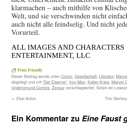
klarmachen – auch mithilfe von Klischee
Welt, und sie verschwinden nicht einfac
auch nicht alle feindselig. Und nicht jed
Vorurteil.
ALL IMAGES AND CHARACTERS
ENTERTAINMENT, LLC
Print Friendly
Dieser Beitrag wurde unter
Comic
,
Gesellschaft
,
Literatur
,
Marve
abgelegt und mit
"Der Eiserne"
,
Iron Man
,
Kalter Krieg
,
Marvel 
Underground Comics
,
Zensur
verschlagwortet. Setze ein Lesez
←
Ekel Anton
The Glorious
Ein Kommentar zu
Eine Faust 