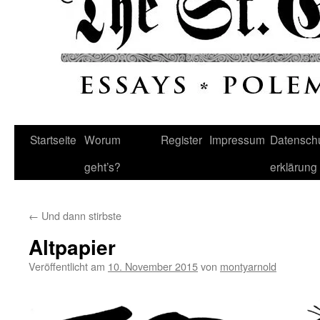
Startseite
Worum
Register
Impressum
Datenschu
geht’s?
erklärung
←
Und dann stirbste
Altpapier
Veröffentlicht am
10. November 2015
von
montyarnold