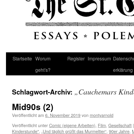
Startseite
Worum
Register
Impressum
Datenschu
geht’s?
erklärung
„Cauchemars Kind
Schlagwort-Archiv:
Mid90s (2)
Veröffentlicht am
6. November 2019
von
montyarnold
Veröffentlicht unter
Comic (eigene Arbeiten)
,
Film
,
Gesellschaft
|
Kinderstunde"
,
„Und täglich grüßt das Murmeltier“
,
90er Jahre
,