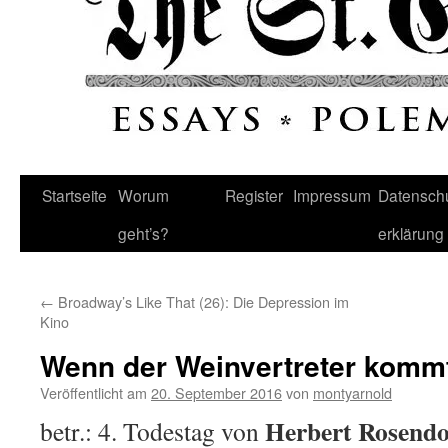
Startseite
Worum
Register
Impressum
Datenschu
geht’s?
erklärung
←
Broadway’s Like That (26): Die Depression im
Kino
Wenn der Weinvertreter komm
Veröffentlicht am
20. September 2016
von
montyarnold
Herbert Rosendo
betr.: 4. Todestag von