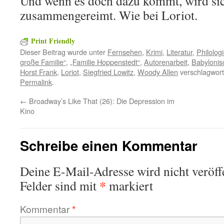
Und wenn es doch dazu kommt, wird si
zusammengereimt. Wie bei Loriot.
Print Friendly
Dieser Beitrag wurde unter
Fernsehen
,
Krimi
,
Literatur
,
Philolog
große Familie“
,
„Familie Hoppenstedt“
,
Autorenarbeit
,
Babylonisc
Horst Frank
,
Loriot
,
Siegfried Lowitz
,
Woody Allen
verschlagwort
Permalink
.
←
Broadway’s Like That (26): Die Depression im
Kino
Schreibe einen Kommentar
Deine E-Mail-Adresse wird nicht veröffe
*
Felder sind mit
markiert
Kommentar
*