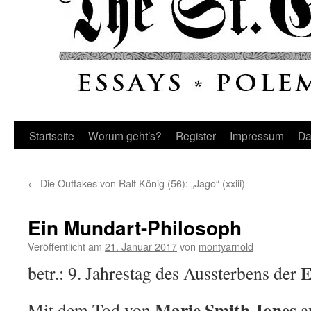
Startseite
Worum geht’s?
Register
Impressum
Da
←
Die Outtakes von Ralf König (56): „Jago“ (xxiii)
Ein Mundart-Philosoph
Veröffentlicht am
21. Januar 2017
von
montyarnold
E
betr.: 9. Jahrestag des Aussterbens der
Marie Smith Jones
Mit dem Tod von
a