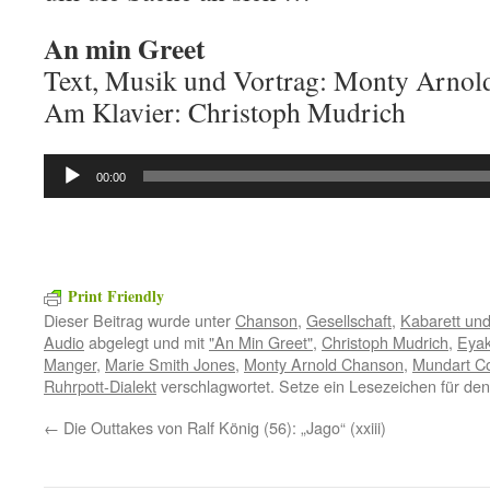
An min Greet
Text, Musik und Vortrag: Monty Arnol
Am Klavier: Christoph Mudrich
Audio-
00:00
Player
Print Friendly
Dieser Beitrag wurde unter
Chanson
,
Gesellschaft
,
Kabarett un
Audio
abgelegt und mit
"An Min Greet"
,
Christoph Mudrich
,
Eyak
Manger
,
Marie Smith Jones
,
Monty Arnold Chanson
,
Mundart C
Ruhrpott-Dialekt
verschlagwortet. Setze ein Lesezeichen für de
←
Die Outtakes von Ralf König (56): „Jago“ (xxiii)