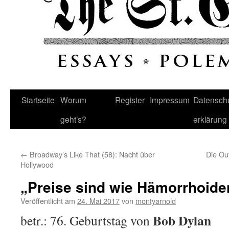
Startseite
Worum
Register
Impressum
Datenschu
geht’s?
erklärung
←
Broadway’s Like That (58): Nacht über
Die Ou
Hollywood
„Preise sind wie Hämorrhoid
Veröffentlicht am
24. Mai 2017
von
montyarnold
Bob Dylan
betr.: 76. Geburtstag von