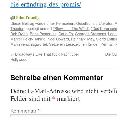
die-erfindung-des-promis/
Print Friendly
Dieser Beitrag wurde unter
Fernsehen
,
Gesellschaft
,
Literatur
,
M
Theater
abgelegt und mit
"Blowin’ In The Wind"
,
"Das literarisch
Bob Dylan
,
Boris Pasternak
,
Dario Fo
,
Georges Brassens
,
Leon
Marcel Reich-Ranicki
,
Noël Coward
,
Reinhard Mey
,
Sigrid Löffler
Mann
verschlagwortet. Setze ein Lesezeichen für den
Permalin
←
Broadway’s Like That (58): Nacht über
Die Ou
Hollywood
Schreibe einen Kommentar
Deine E-Mail-Adresse wird nicht veröffe
*
Felder sind mit
markiert
Kommentar
*