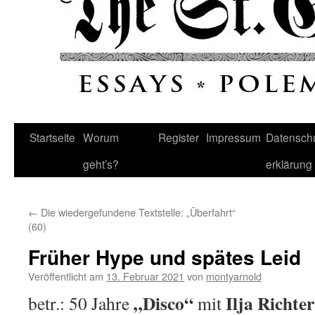
Startseite
Worum
Register
Impressum
Datenschu
geht’s?
erklärung
←
Die wiedergefundene Textstelle: „Überfahrt“
(60)
Früher Hype und spätes Leid
Veröffentlicht am
13. Februar 2021
von
montyarnold
„Disco“
Ilja Richter
betr.: 50 Jahre
mit