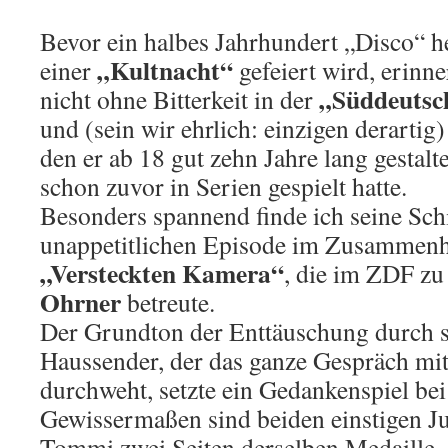
Bevor ein halbes Jahrhundert „Disco“ 
„Kultnacht“
einer
gefeiert wird, erinne
„Süddeutsc
nicht ohne Bitterkeit in der
und (sein wir ehrlich: einzigen derarti
den er ab 18 gut zehn Jahre lang gestal
schon zuvor in Serien gespielt hatte.
Besonders spannend finde ich seine Sch
unappetitlichen Episode im Zusammenh
„Versteckten Kamera“
, die im ZDF zu
Ohrner
betreute.
Der Grundton der Enttäuschung durch s
Haussender, der das ganze Gespräch mit 
durchweht, setzte ein Gedankenspiel be
Gewissermaßen sind beiden einstigen Ju
Tommi zwei Seiten derselben Medaille.