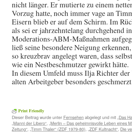
nicht länger. Er mutierte zu einem nette
Vorzug hatte, noch immer vage an Timm
Eisern blieb er auf dem Schirm. Im Rück
als sei er jahrzehntelang durchgehend i
Moderations-ABM-Maßnahmen aufgega
ließ seine besondere Neigung erkennen
so kreuzbrav angelegt waren, dass selbs
wie ein Nestbeschmutzer gewirkt hätte.
In diesem Umfeld muss Ilja Richter der
alten Arbeitgeber besonders geschmerzt
Print Friendly
Dieser Beitrag wurde unter
Fernsehen
abgelegt und mit
„Das Ha
„Manni der Libero“
,
„Merlin – Das geheimnisvolle Leben eines 
Zeitung“
,
„Timm Thaler“ (ZDF 1979-80)
,
„ZDF Kultnacht“
,
Die v