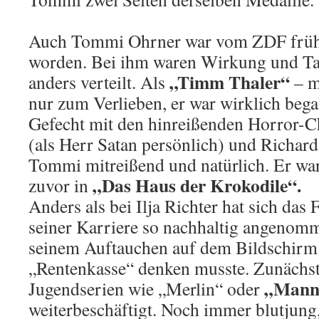
Auch Tommi Ohrner war vom ZDF frühz
worden. Bei ihm waren Wirkung und Ta
„Timm Thaler“
anders verteilt. Als
– m
nur zum Verlieben, er war wirklich bega
Gefecht mit den hinreißenden Horror-
(als Herr Satan persönlich) und Richard
Tommi mitreißend und natürlich. Er war
„Das Haus der Krokodile“.
zuvor in
Anders als bei Ilja Richter hat sich da
seiner Karriere so nachhaltig angenomm
seinem Auftauchen auf dem Bildschirm
„Rentenkasse“ denken musste. Zunächs
„Manni
Jugendserien wie „Merlin“ oder
weiterbeschäftigt. Noch immer blutjung,