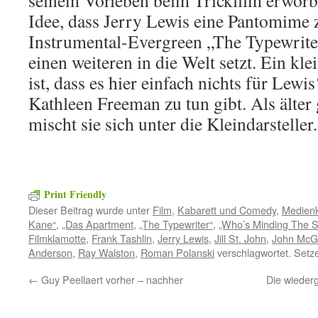
seinem Vorleben beim Trickfilm erworbe
Idee, dass Jerry Lewis eine Pantomime
Instrumental-Evergreen „The Typewrite
einen weiteren in die Welt setzt. Ein k
ist, dass es hier einfach nichts für Lewi
Kathleen Freeman zu tun gibt. Als älte
mischt sie sich unter die Kleindarsteller.
Print Friendly
Dieser Beitrag wurde unter
Film
,
Kabarett und Comedy
,
Medien
Kane“
,
„Das Apartment
,
„The Typewriter“
,
„Who’s Minding The S
Filmklamotte
,
Frank Tashlin
,
Jerry Lewis
,
Jill St. John
,
John McG
Anderson
,
Ray Walston
,
Roman Polanski
verschlagwortet. Setz
←
Guy Peellaert vorher – nachher
Die wiederg