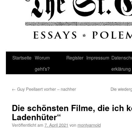
Startseite
Worum
Register
Impressum
Datenschu
geht’s?
erklärung
←
Guy Peellaert vorher – nachher
Die wiederg
Die schönsten Filme, die ich k
Ladenhüter“
Veröffentlicht am
7. April 2021
von
montyarnold