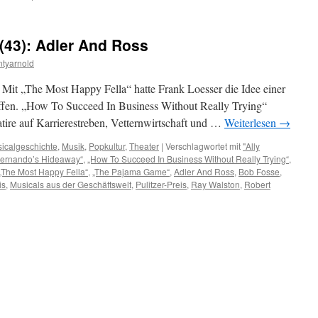
(43): Adler And Ross
tyarnold
 Mit „The Most Happy Fella“ hatte Frank Loesser die Idee einer
ffen. „How To Succeed In Business Without Really Trying“
tire auf Karrierestreben, Vetternwirtschaft und …
Weiterlesen
→
icalgeschichte
,
Musik
,
Popkultur
,
Theater
|
Verschlagwortet mit
"Ally
ernando’s Hideaway“
,
„How To Succeed In Business Without Really Trying“
,
„The Most Happy Fella“
,
„The Pajama Game“
,
Adler And Ross
,
Bob Fosse
,
is
,
Musicals aus der Geschäftswelt
,
Pulitzer-Preis
,
Ray Walston
,
Robert