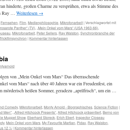
daran hinderte, großen Charme zu versprühen, etwa als Stimme des
hen Ray …
Weiterlesen
→
,
Fernsehen
,
Film
,
Medienphilosophie
,
Mikrofonarbeit
|
Verschlagwortet mit
 rosarote Panther“ (TV)
,
„Mein Onkel vom Mars“ (USA 1963-66)
,
louseau
,
Mikrofonarbeit
,
Peter Sellers
,
Ray Walston
,
Synchronbranche der
Trickfilmsynchron
|
Kommentar hinterlassen
bia
ntyarnold
n Folgen von „Mein Onkel vom Mars“ Das überraschende
nkel vom Mars“ nach über 40 Jahren war ein Freudenfest, ein
em mörderisch heißen Sommer, geradezu „aprilfrisch“, um ein …
und Comedy
,
Mikrofonarbeit
,
Monty Arnold - Biographisches
,
Science Fiction
|
ad Men"
,
„Alfred Hitchcock Presents“
,
Alfred Hitchcock präsentiert
,
Berno von
ie Muppet Show
,
Eberhard Storeck
,
Erich Ebert
,
Inspector Closeau
edy
,
Mein Onkel vom Mars
,
My Favourite Martian
,
Pidax
,
Ray Walston
,
ius 12 ½
|
Kommentar hinterlassen