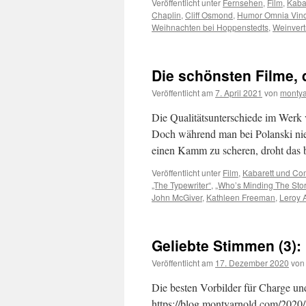
Veröffentlicht unter
Fernsehen
,
Film
,
Kaba
Chaplin
,
Cliff Osmond
,
Humor Omnia Vinc
Weihnachten bei Hoppenstedts
,
Weinvert
Die schönsten Filme, 
Veröffentlicht am
7. April 2021
von
montya
Die Qualitätsunterschiede im Werk 
Doch während man bei Polanski nie
einen Kamm zu scheren, droht das 
Veröffentlicht unter
Film
,
Kabarett und C
„The Typewriter“
,
„Who’s Minding The Sto
John McGiver
,
Kathleen Freeman
,
Leroy 
Geliebte Stimmen (3): 
Veröffentlicht am
17. Dezember 2020
von
Die besten Vorbilder für Charge un
https://blog.montyarnold.com/2020/