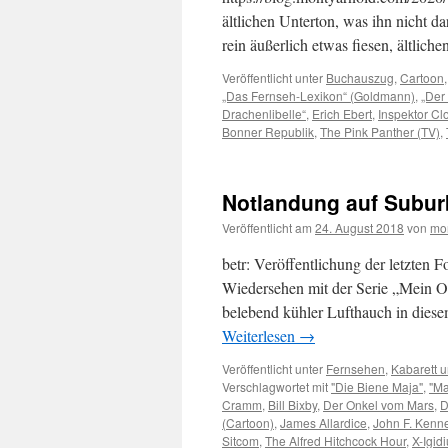
ältlichen Unterton, was ihn nicht 
rein äußerlich etwas fiesen, ältlic
Veröffentlicht unter
Buchauszug
,
Cartoon
„Das Fernseh-Lexikon“ (Goldmann)
,
„Der
Drachenlibelle“
,
Erich Ebert
,
Inspektor C
Bonner Republik
,
The Pink Panther (TV)
,
Notlandung auf Subur
Veröffentlicht am
24. August 2018
von
mo
betr: Veröffentlichung der letzte
Wiedersehen mit der Serie „Mein O
belebend kühler Lufthauch in dies
Weiterlesen
→
Veröffentlicht unter
Fernsehen
,
Kabarett 
Verschlagwortet mit
"Die Biene Maja"
,
"M
Cramm
,
Bill Bixby
,
Der Onkel vom Mars
,
D
(Cartoon)
,
James Allardice
,
John F. Kenn
Sitcom
,
The Alfred Hitchcock Hour
,
X-Igid