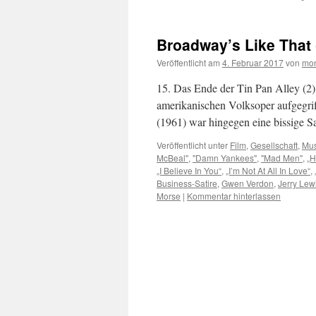
Broadway’s Like That 
Veröffentlicht am
4. Februar 2017
von
mon
15. Das Ende der Tin Pan Alley (2)
amerikanischen Volksoper aufgegri
(1961) war hingegen eine bissige Sa
Veröffentlicht unter
Film
,
Gesellschaft
,
Mus
McBeal"
,
"Damn Yankees"
,
"Mad Men"
,
„H
„I Believe In You“
,
„I’m Not At All In Love“
,
Business-Satire
,
Gwen Verdon
,
Jerry Lew
Morse
|
Kommentar hinterlassen