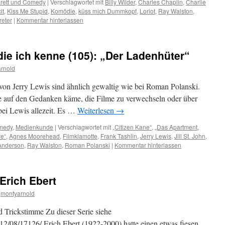
rett und Comedy
|
Verschlagwortet mit
Billy Wilder
,
Charles Chaplin
,
Charlie
it
,
Kiss Me Stupid
,
Komödie
,
küss mich Dummkopf
,
Loriot
,
Ray Walston
,
reter
|
Kommentar hinterlassen
die ich kenne (105): „Der Ladenhüter“
rnold
von Jerry Lewis sind ähnlich gewaltig wie bei Roman Polanski.
 auf den Gedanken käme, die Filme zu verwechseln oder über
bei Lewis allezeit. Es …
Weiterlesen
→
omedy
,
Medienkunde
|
Verschlagwortet mit
„Citizen Kane“
,
„Das Apartment
,
re“
,
Agnes Moorehead
,
Filmklamotte
,
Frank Tashlin
,
Jerry Lewis
,
Jill St. John
,
Anderson
,
Ray Walston
,
Roman Polanski
|
Kommentar hinterlassen
Erich Ebert
montyarnold
d Trickstimme Zu dieser Serie siehe
12/08/17126/ Erich Ebert (1922-2000) hatte einen etwas fiesen,