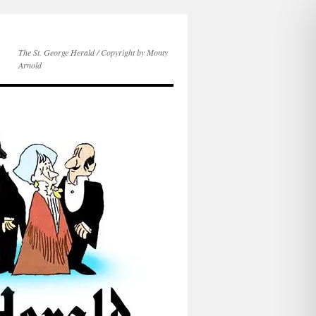
The St. George Herald / Copyright by Monty
Arnold