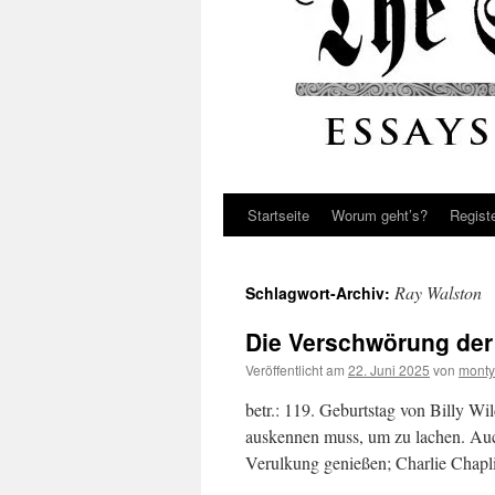
Startseite
Worum geht’s?
Regist
Ray Walston
Schlagwort-Archiv:
Die Verschwörung der
Veröffentlicht am
22. Juni 2025
von
monty
betr.: 119. Geburtstag von Billy Wi
auskennen muss, um zu lachen. Auc
Verulkung genießen; Charlie Chapli