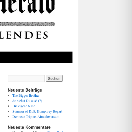
Neueste Beiträge
The Bigger Brother
So siehst Du aus! (7)
Die eigene Nase
Summer of Kult: Humphrey Bogart
Der neue Trip ins Almodoversum
Neueste Kommentare