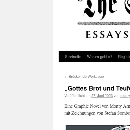
Startseite
Worum geht’s?
Regist
←
Bröckelnde Werktreue
„Gottes Brot und Teufe
Veröffentlicht am
27. Juni 2023
von
monty
Eine Graphic Novel von Monty Arn
mit Zeichnungen von Stefan Sombe