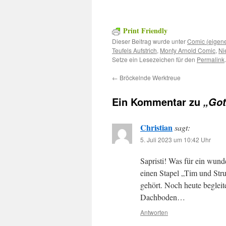
Print Friendly
Dieser Beitrag wurde unter
Comic (eigene
Teufels Aufstrich
,
Monty Arnold Comic
,
Ni
Setze ein Lesezeichen für den
Permalink
.
←
Bröckelnde Werktreue
Ein Kommentar zu
„Got
Christian
sagt:
5. Juli 2023 um 10:42 Uhr
Sapristi! Was für ein wund
einen Stapel „Tim und Stru
gehört. Noch heute beglei
Dachboden…
Antworten