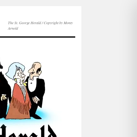
The St. George Herald / Copyright by Monty
Arnold