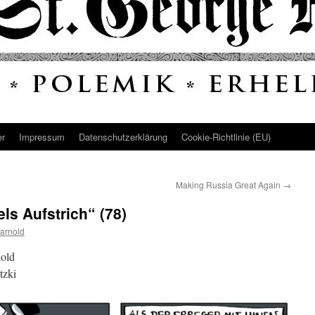
er
Impressum
Datenschutz­erklärung
Cookie-Richtlinie (EU)
Making Russia Great Again
→
ls Aufstrich“ (78)
arnold
old
tzki