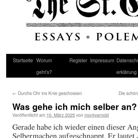
Startseite
Worum
Register
Impressum
Datenschu
geht’s?
erklärung
←
Durchs Ohr ins Knie geschossen
Die schön
Was gehe ich mich selber an?
Veröffentlicht am
10. März 2025
von
montyarnold
Gerade habe ich wieder einen dieser A
Selbermachen aufgeschnappt. Er lautet