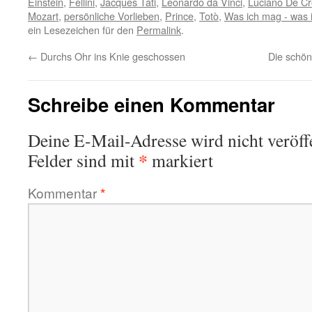
Einstein
,
Fellini
,
Jacques Tati
,
Leonardo da Vinci
,
Luciano De C
Mozart
,
persönliche Vorlieben
,
Prince
,
Totò
,
Was ich mag - was 
ein Lesezeichen für den
Permalink
.
←
Durchs Ohr ins Knie geschossen
Die schön
Schreibe einen Kommentar
Deine E-Mail-Adresse wird nicht veröffe
*
Felder sind mit
markiert
Kommentar
*