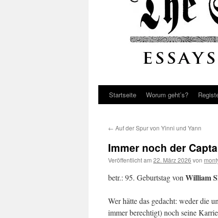
Startseite
Worum geht’s?
Regist
←
Auf der Spur von Yinni und Yann
Immer noch der Capta
Veröffentlicht am
22. März 2026
von
mont
William S
betr.: 95. Geburtstag von
Wer hätte das gedacht: weder die un
immer berechtigt) noch seine Karri