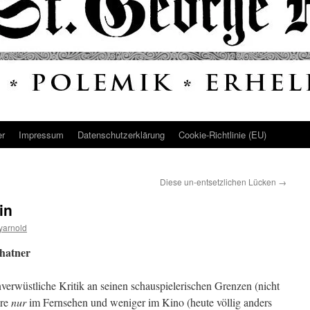
er
Impressum
Datenschutz­erklärung
Cookie-Richtlinie (EU)
Diese un-entsetzlichen Lücken
→
in
yarnold
hatner
verwüstliche Kritik an seinen schauspielerischen Grenzen (nicht
ere
nur
im Fernsehen und weniger im Kino (heute völlig anders