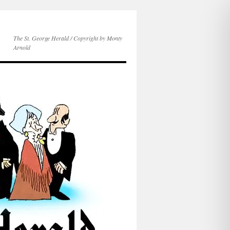
The St. George Herald / Copyright by Monty
Arnold