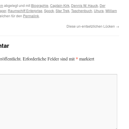
lm
abgelegt und mit
Biographie
,
Captain Kirk
,
Dennis W. Hauck
,
Der
sper
,
Raumschiff Enterprise
,
Spock
,
Star Trek
,
Taschenbuch
,
Uhura
,
William
eichen für den
Permalink
.
Diese un-entsetzlichen Lücken
→
tar
*
öffentlicht.
Erforderliche Felder sind mit
markiert