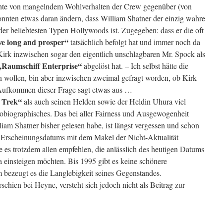
chte von mangelndem Wohlverhalten der Crew gegenüber (von
onnten etwas daran ändern, dass William Shatner der einzig wahre
der beliebtesten Typen Hollywoods ist. Zugegeben: dass er die oft
ve long and prosper“
tatsächlich befolgt hat und immer noch da
n Kirk inzwischen sogar den eigentlich unschlagbaren Mr. Spock als
„Raumschiff Enterprise“
abgelöst hat. – Ich selbst hätte die
n wollen, bin aber inzwischen zweimal gefragt worden, ob Kirk
s Aufkommen dieser Frage sagt etwas aus …
 Trek“
als auch seinen Helden sowie der Heldin Uhura viel
Autobiographisches. Das bei aller Fairness und Ausgewogenheit
iam Shatner bisher gelesen habe, ist längst vergessen und schon
 Erscheinungsdatums mit dem Makel der Nicht-Aktualität
e es trotzdem allen empfehlen, die anlässlich des heutigen Datums
ma einsteigen möchten. Bis 1995 gibt es keine schönere
 bezeugt es die Langlebigkeit seines Gegenstandes.
schien bei Heyne, versteht sich jedoch nicht als Beitrag zur