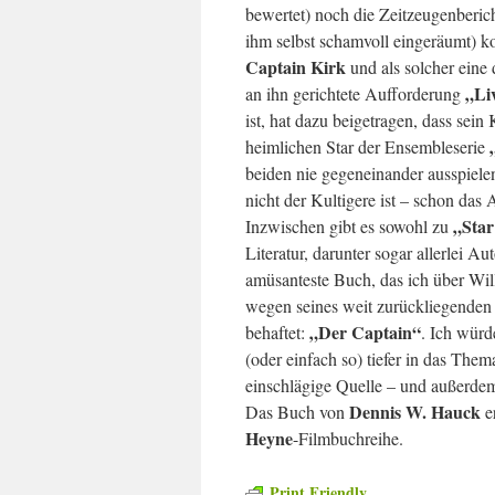
bewertet) noch die Zeitzeugenberi
ihm selbst schamvoll eingeräumt) k
Captain Kirk
und als solcher eine 
„Li
an ihn gerichtete Aufforderung
ist, hat dazu beigetragen, dass sei
heimlichen Star der Ensembleserie
beiden nie gegeneinander ausspiele
nicht der Kultigere ist – schon da
„Star
Inzwischen gibt es sowohl zu
Literatur, darunter sogar allerlei 
amüsanteste Buch, das ich über Will
wegen seines weit zurückliegenden
„Der Captain“
behaftet:
. Ich würd
(oder einfach so) tiefer in das The
einschlägige Quelle – und außerdem
Dennis W. Hauck
Das Buch von
er
Heyne
-Filmbuchreihe.
Print Friendly