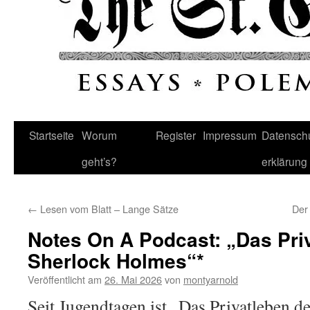
Startseite
Worum
Register
Impressum
Datenschu
geht’s?
erklärung
←
Lesen vom Blatt – Lange Sätze
Der
Notes On A Podcast: „Das Pri
Sherlock Holmes“*
Veröffentlicht am
26. Mai 2026
von
montyarnold
Seit Jugendtagen ist „Das Privatleben 