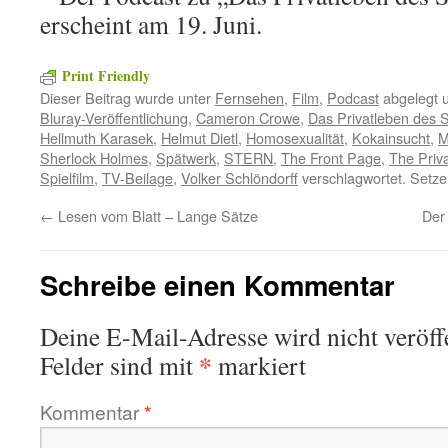
erscheint am 19. Juni.
Print Friendly
Dieser Beitrag wurde unter
Fernsehen
,
Film
,
Podcast
abgelegt 
Bluray-Veröffentlichung
,
Cameron Crowe
,
Das Privatleben des 
Hellmuth Karasek
,
Helmut Dietl
,
Homosexualität
,
Kokainsucht
,
M
Sherlock Holmes
,
Spätwerk
,
STERN
,
The Front Page
,
The Priv
Spielfilm
,
TV-Beilage
,
Volker Schlöndorff
verschlagwortet. Setze
←
Lesen vom Blatt – Lange Sätze
Der
Schreibe einen Kommentar
Deine E-Mail-Adresse wird nicht veröffe
*
Felder sind mit
markiert
Kommentar
*