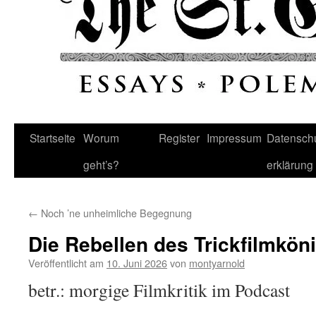
Startseite
Worum
Register
Impressum
Datenschu
geht’s?
erklärung
←
Noch ’ne unheimliche Begegnung
Die Rebellen des Trickfilmkön
Veröffentlicht am
10. Juni 2026
von
montyarnold
betr.: morgige Filmkritik im Podcast