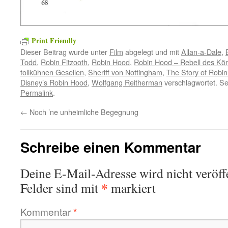
Print Friendly
Dieser Beitrag wurde unter
Film
abgelegt und mit
Allan-a-Dale
,
Todd
,
Robin Fitzooth
,
Robin Hood
,
Robin Hood – Rebell des Kö
tollkühnen Gesellen
,
Sheriff von Nottingham
,
The Story of Robi
Disney’s Robin Hood
,
Wolfgang Reitherman
verschlagwortet. Se
Permalink
.
←
Noch ’ne unheimliche Begegnung
Schreibe einen Kommentar
Deine E-Mail-Adresse wird nicht veröffe
*
Felder sind mit
markiert
Kommentar
*