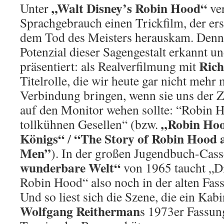
„Walt Disney’s Robin Hood“
Unter
ver
Sprachgebrauch einen Trickfilm, der ers
dem Tod des Meisters herauskam. Denn
Potenzial dieser Sagengestalt erkannt u
Ric
präsentiert: als Realverfilmung mit
Titelrolle, die wir heute gar nicht mehr 
Verbindung bringen, wenn sie uns der Z
auf den Monitor wehen sollte: “Robin 
„Robin Hoo
tollkühnen Gesellen“ (bzw.
Königs“
“The Story of Robin Hood 
/
Men”
). In der großen Jugendbuch-Cass
wunderbare Welt“
von 1965 taucht „D
Robin Hood“ also noch in der alten Fas
Und so liest sich die Szene, die ein Kab
Wolfgang Reitherman
s 1973er Fassung