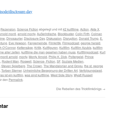
pisode/disclosure-day
,
Rezension
,
Science Fiction
abgelegt und mit
42 kultfilme
,
Action
,
Akte X
,
arnold monti
,
arnold monty
,
Außerirdische
,
Blockbuster
,
Colin Firth
,
Colman
ilme
,
Dinosaurier
,
Disclosure Day
,
Diskussion
,
Disruption
,
Donald Trump
,
E.
htung
,
Eve Hewson
,
Fangemeinde
,
Filmkritik
,
Filmpodcast
,
george herald
,
h O’Connor
,
Kettensäge
,
Kritik
,
Kultfiguren
,
Kultfilm
,
Kultfilm Azubis
,
kultfilm
lme aller zeiten
,
kultfilme die man gesehen haben muss
,
Kultfilmpodcast
,
Kurt
,
monti arnold
,
monty
,
Monty Arnold
,
Philip K. Dick
,
Poltergeist
,
Prince
s
,
Rodent Man
,
Roswell
,
Science- Fiction
,
SF
,
Soziale Medien
,
,
Steven Spielberg
,
The Crown
,
The Mandalorian and Grogu
,
the st. george
,
Torben Sterner
,
Unheimliche Begegnung der Dritten Art
,
Verfolgungsjagd
,
as ist ein kultfilm
,
was sind kultfilme
,
West Side Story
,
Wyatt Russell
für den
Permalink
.
Die Rebellen des Trickfilmkönigs
→
tar