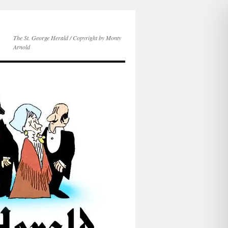
The St. George Herald / Copyright by Monty
Arnold