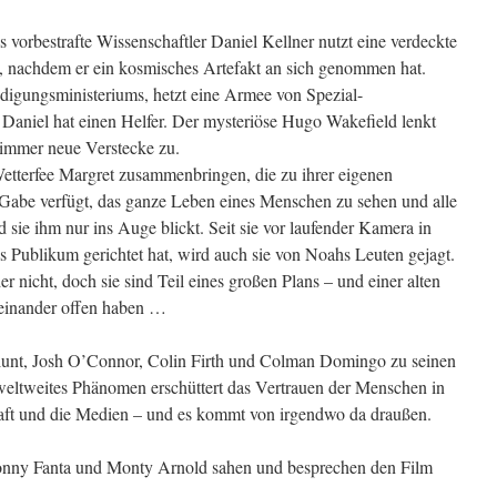
vorbestrafte Wissenschaftler Daniel Kellner nutzt eine verdeckte
, nachdem er ein kosmisches Artefakt an sich genommen hat.
idigungsministeriums, hetzt eine Armee von Spezial-
 Daniel hat einen Helfer. Der mysteriöse Hugo Wakefield lenkt
 immer neue Verstecke zu.
etterfee Margret zusammenbringen, die zu ihrer eigenen
Gabe verfügt, das ganze Leben eines Menschen zu sehen und alle
 sie ihm nur ins Auge blickt. Seit sie vor laufender Kamera in
s Publikum gerichtet hat, wird auch sie von Noahs Leuten gejagt.
 nicht, doch sie sind Teil eines großen Plans – und einer alten
einander offen haben …
Blunt, Josh O’Connor, Colin Firth und Colman Domingo zu seinen
weltweites Phänomen erschüttert das Vertrauen der Menschen in
schaft und die Medien – und es kommt von irgendwo da draußen.
onny Fanta und Monty Arnold sahen und besprechen den Film