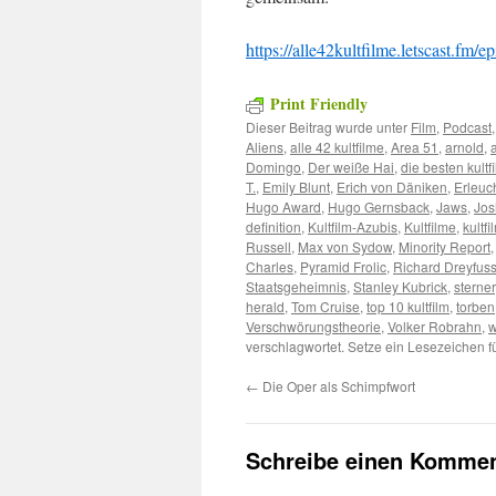
https://alle42kultfilme.letscast.fm/e
Print Friendly
Dieser Beitrag wurde unter
Film
,
Podcast
Aliens
,
alle 42 kultfilme
,
Area 51
,
arnold
,
Domingo
,
Der weiße Hai
,
die besten kultf
T.
,
Emily Blunt
,
Erich von Däniken
,
Erleuc
Hugo Award
,
Hugo Gernsback
,
Jaws
,
Jos
definition
,
Kultfilm-Azubis
,
Kultfilme
,
kultfi
Russell
,
Max von Sydow
,
Minority Report
Charles
,
Pyramid Frolic
,
Richard Dreyfus
Staatsgeheimnis
,
Stanley Kubrick
,
sterner
herald
,
Tom Cruise
,
top 10 kultfilm
,
torben
Verschwörungstheorie
,
Volker Robrahn
,
w
verschlagwortet. Setze ein Lesezeichen 
←
Die Oper als Schimpfwort
Schreibe einen Kommen