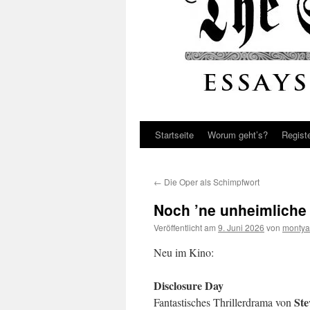
Startseite
Worum geht’s?
Regist
←
Die Oper als Schimpfwort
Noch ’ne unheimlich
Veröffentlicht am
9. Juni 2026
von
montya
Neu im Kino:
Disclosure Day
Ste
Fantastisches Thrillerdrama von