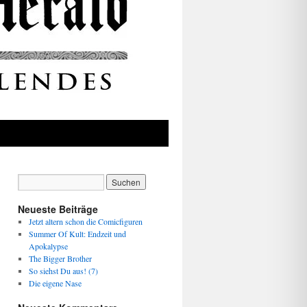
Neueste Beiträge
Jetzt altern schon die Comicfiguren
Summer Of Kult: Endzeit und
Apokalypse
The Bigger Brother
So siehst Du aus! (7)
Die eigene Nase