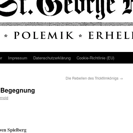
er
Impressum
Datenschutz­erklärung
Cookie-Richtlinie (EU)
Die Rebellen des Trickfilmkönigs
→
e Begegnung
rnold
ven Spielberg