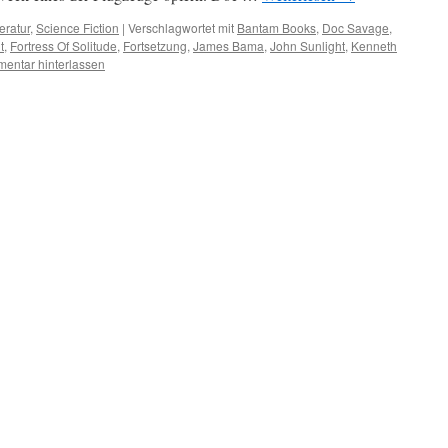
teratur
,
Science Fiction
|
Verschlagwortet mit
Bantam Books
,
Doc Savage
,
t
,
Fortress Of Solitude
,
Fortsetzung
,
James Bama
,
John Sunlight
,
Kenneth
entar hinterlassen