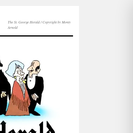
The St. George Herald / Copyright by Monty
Arnold