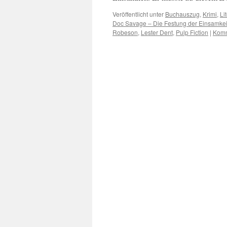
Veröffentlicht unter
Buchauszug
,
Krimi
,
Li
Doc Savage – Die Festung der Einsamkei
Robeson
,
Lester Dent
,
Pulp Fiction
|
Komm