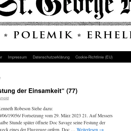
er
Impressum
Datenschutz­erklärung
Cookie-Richtlinie (EU)
s
tung der Einsamkeit“ (77)
rnold
Kenneth Robeson Siehe dazu:
10/06/19056/ Fortsetzung vom 29. März 2023 21. Auf Messers
albe Stunde später öffnete Doc Savage seine Festung der
Zweck eines der Flugzeuge opfern. Doc …
Weiterlesen
→