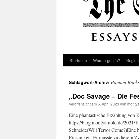
Startseite
Worum geht’s?
Regist
Bantam Book
Schlagwort-Archiv:
„Doc Savage – Die Fes
Veröffentlicht am
5. April 2023
von
montya
Eine phantastische Erzählung von 
https://blog.montyarnold.de/2021/
Schneide(Will Terror Come?)Eine h
Einsamkeit. Er musste zu diesem 