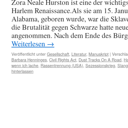
Zora Neale Hurston ist eine der wichtigs
Harlem Renaissance.Als sie am 15. Janu
Alabama, geboren wurde, war die Sklave
die Brutalität gegen Schwarze hatte ne
angenommen. Nach dem Ende des Bürg
Weiterlesen
→
Veröffentlicht unter
Gesellschaft
,
Literatur
,
Manuskript
|
Verschla
Barbara Henninges
,
Civil Rights Act
,
Dust Tracks On A Road
,
Ha
wenn ich lache
,
Rassentrennung (USA)
,
Sezessionskrieg
,
Slang
hinterlassen