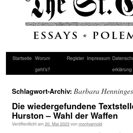
Startseite
Worum
Register
Impressum
Datenschu
geht’s?
erklärung
Barbara Henninge
Schlagwort-Archiv:
Die wiedergefundene Textstell
Hurston – Wahl der Waffen
Veröffentlicht am
20. Mai 2023
von
montyarnold