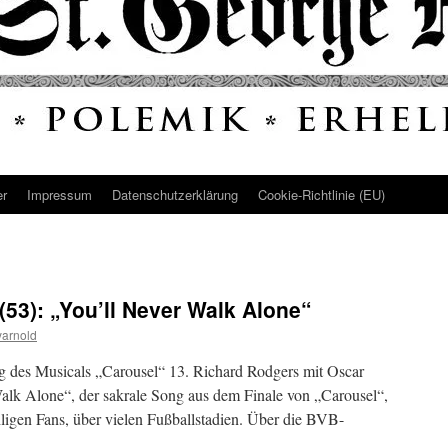
er
Impressum
Datenschutz­erklärung
Cookie-Richtlinie (EU)
(53): „You’ll Never Walk Alone“
arnold
ung des Musicals „Carousel“ 13. Richard Rodgers mit Oscar
alk Alone“, der sakrale Song aus dem Finale von „Carousel“,
igen Fans, über vielen Fußballstadien. Über die BVB-