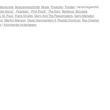
dienkunde
,
Musicalgeschichte
,
Musik
,
Popkultur
,
Theater
|
Verschlagwortet
Walk Alone"
,
„Fearless“
,
„Pink Floyd“
,
„The Kop“
,
Baritenor
,
Borussia
C St. Pauli
,
Frank Sinatra
,
Gerry And The Peacemakers
,
Gerry Marsden
,
on
,
Marilyn Manson
,
Oscar Hammerstein II
,
Placido Domingo
,
Ray Charles
,
in
|
Kommentar hinterlassen