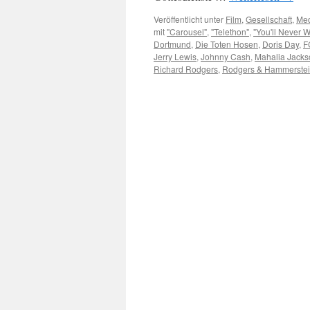
Veröffentlicht unter
Film
,
Gesellschaft
,
Me
mit
"Carousel"
,
"Telethon"
,
"You'll Never 
Dortmund
,
Die Toten Hosen
,
Doris Day
,
F
Jerry Lewis
,
Johnny Cash
,
Mahalia Jacks
Richard Rodgers
,
Rodgers & Hammerste