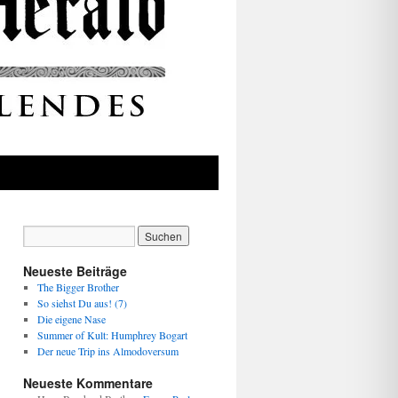
Neueste Beiträge
The Bigger Brother
So siehst Du aus! (7)
Die eigene Nase
Summer of Kult: Humphrey Bogart
Der neue Trip ins Almodoversum
Neueste Kommentare