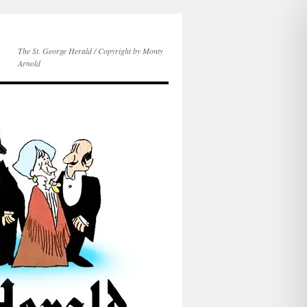
The St. George Herald / Copyright by Monty
Arnold