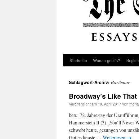
Startseite
Worum geht’s?
Regist
Baritenor
Schlagwort-Archiv:
Broadway’s Like That 
Veröffentlicht am
19. April 2017
von
monty
betr.: 72. Jahrestag der Uraufführ
Hammerstein II (3) „You’ll Never W
schwebt heute, gesungen von unzähl
Gottesdienste …
Weiterlesen
→