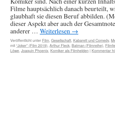
Komiker sind. Nach einer kurzen Inhalt
Filme hauptsächlich danach beurteilt, 
glaubhaft sie diesen Beruf abbilden. (M
dieser Aspekt aber auch der Gesamtnote
anderer …
Weiterlesen
→
Veröffentlicht unter
Film
,
Gesellschaft
,
Kabarett und Comedy
,
Me
mit
“Joker” (Film 2019)
,
Arthur Fleck
,
Batman (Filmreihe)
,
Filmf
Löwe
,
Joaquin Phoenix
,
Komiker als Filmhelden
|
Kommentar hi