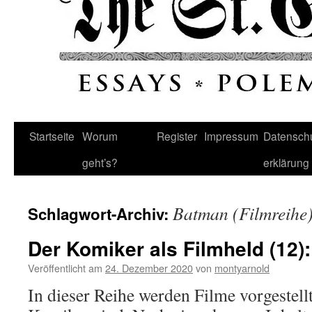
Startseite
Worum
Register
Impressum
Datenschu
geht’s?
erklärung
Batman (Filmreihe
Schlagwort-Archiv:
Der Komiker als Filmheld (12)
Veröffentlicht am
24. Dezember 2020
von
montyarnold
In dieser Reihe werden Filme vorgestell