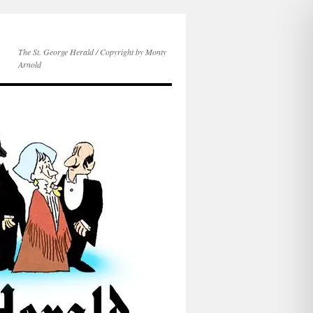
The St. George Herald / Copyright by Monty
Arnold