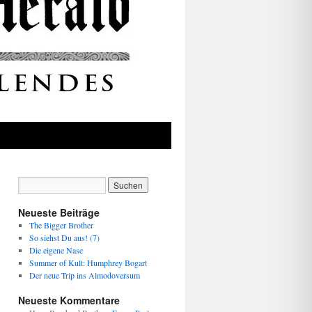
Neueste Beiträge
The Bigger Brother
So siehst Du aus! (7)
Die eigene Nase
Summer of Kult: Humphrey Bogart
Der neue Trip ins Almodoversum
Neueste Kommentare