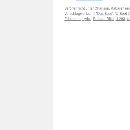
Veröffentlicht unter
Chanson
,
Kabarett u
Verschlagwortet mit
"Das Boot"
,
"U-Boot 2
Edelmann
,
Lyrics
,
Richard Rilló
,
U 203
,
U