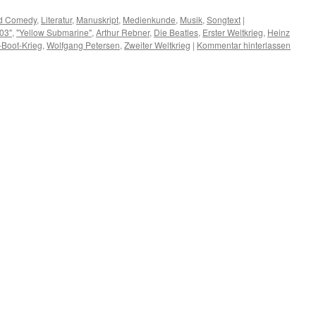
nd Comedy
,
Literatur
,
Manuskript
,
Medienkunde
,
Musik
,
Songtext
|
03"
,
"Yellow Submarine"
,
Arthur Rebner
,
Die Beatles
,
Erster Weltkrieg
,
Heinz
-Boot-Krieg
,
Wolfgang Petersen
,
Zweiter Weltkrieg
|
Kommentar hinterlassen