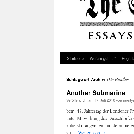
Startseite
Worum geht’s?
Regist
Die Beatles
Schlagwort-Archiv:
Another Submarine
Veröffentlicht am
17. Juli 2016
von
monty
betr.: 48. Jahrestag der Londoner 
unter Mitwirkung des Düsseldorfer
zutiefst drangvollen und deprimier
zu …
Weiterlesen
→