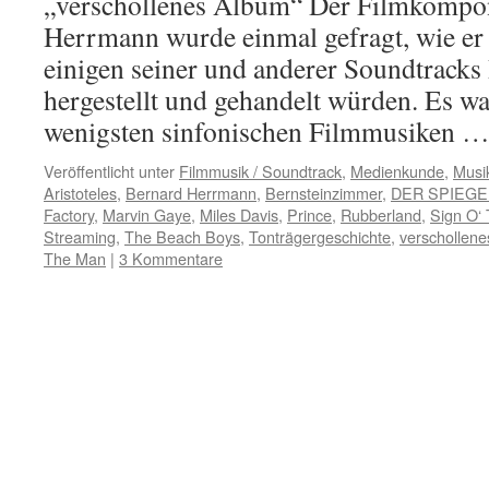
„verschollenes Album“ Der Filmkompo
Herrmann wurde einmal gefragt, wie er 
einigen seiner und anderer Soundtrack
hergestellt und gehandelt würden. Es war
wenigsten sinfonischen Filmmusiken 
Veröffentlicht unter
Filmmusik / Soundtrack
,
Medienkunde
,
Musi
Aristoteles
,
Bernard Herrmann
,
Bernsteinzimmer
,
DER SPIEGE
Factory
,
Marvin Gaye
,
Miles Davis
,
Prince
,
Rubberland
,
Sign O‘
Streaming
,
The Beach Boys
,
Tonträgergeschichte
,
verschollen
The Man
|
3 Kommentare