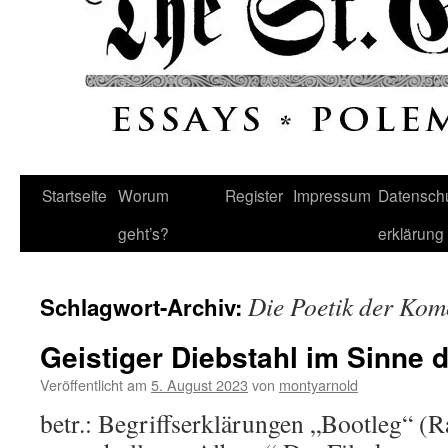
Startseite
Worum
Register
Impressum
Datenschu
geht’s?
erklärung
Die Poetik der Kom
Schlagwort-Archiv:
Geistiger Diebstahl im Sinne 
Veröffentlicht am
5. August 2023
von
montyarnold
betr.: Begriffserklärungen „Bootleg“ (